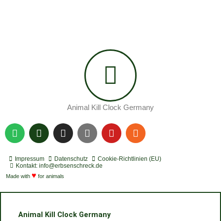
Animal Kill Clock Germany
S
P
I
Y
Y
R
p
o
n
o
o
s
o
d
s
u
u
s
t
c
t
t
t
Impressum
Datenschutz
Cookie-Richtlinien (EU)
i
a
a
u
u
Kontakt: info@erbsenschreck.de
f
♥
s
g
b
b
Made with
for animals
y
t
r
e
e
a
m
Animal Kill Clock Germany