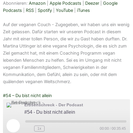
Abonnieren:
Amazon
|
Apple Podcasts
|
Deezer
|
Google
LINK
RSS
Spotify
Podcasts
|
RSS
|
Spotify
|
YouTube
|
iTunes
EMBED
YouTube
iTunes
Auf der veganen Couch - Zugegeben, wir haben uns ein wenig
RSS FEED
Zeit gelassen. Dafür starten wir unseren Podcast in diesem
Jahr mit einer tollen Person, die wir zu Gast haben durften. Dr.
Martina Uttinger ist eine vegane Psychologin, die es sich zum
Ziel gemacht hat, mit einem Coaching Programm vegan
lebenden Menschen zu helfen. Sei es im Umgang mit nicht
veganen Familienmitgliedern, Schwierigkeiten in der
Kommunikation, dem Gefühl, allein zu sein, oder mit dem
quälenden veganen Weltschmerz.
#54 – Du bist nicht allein
Erbsenschreck - Der Podcast
#54 - Du bist nicht allein
Play
Episode
1x
00:00
/
00:35:45