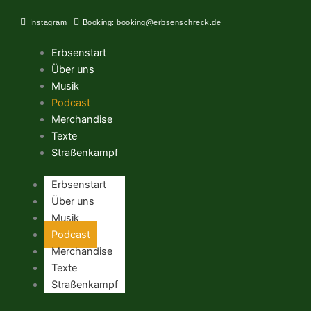
Zum
Inhalt
Instagram
Booking: booking@erbsenschreck.de
springen
Erbsenstart
Über uns
Musik
Podcast
Merchandise
Texte
Straßenkampf
Erbsenstart
Über uns
Musik
Podcast
Merchandise
Texte
Straßenkampf