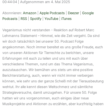
00:44:04
|
Aufgenommen am 4. Mai 2025
TEILEN
Amazon
Apple Podcasts
Deezer
Google Podcasts
Abonnieren:
Amazon
|
Apple Podcasts
|
Deezer
|
Google
LINK
RSS
Spotify
Podcasts
|
RSS
|
Spotify
|
YouTube
|
iTunes
EMBED
YouTube
iTunes
Veganismus nicht verstanden - Reaktion auf Robert Marc
RSS FEED
Lehmanns Statement – Himmel, wie die Zeit vergeht. Da sind
wir doch tatsächlich bei unserer 50. Podcast Folge
angekommen. Noch immer bereitet es uns große Freude, euch
von unseren Aktionen für Tierrechte zu berichten, unsere
Erfahrungen mit euch zu teilen und uns mit euch über
verschiedene Themen, rund um das Thema Veganismus,
auszutauschen. Wir bemühen uns stets um eine positive
Berichterstattung, auch, wenn wir nicht immer verbergen
können, wie sehr uns der ganze Scheiß mit der Tierausbeutung
wehtut. Ihr alle kennt diesen Weltschmerz und sämtliche
Strategieversuche, damit umzugehen. Für unsere 50. Folge
hatten wir uns vorgenommen, euch einiges über neue
Musikprojekte und Aktionen zu erzählen, aber kurzfristig haben