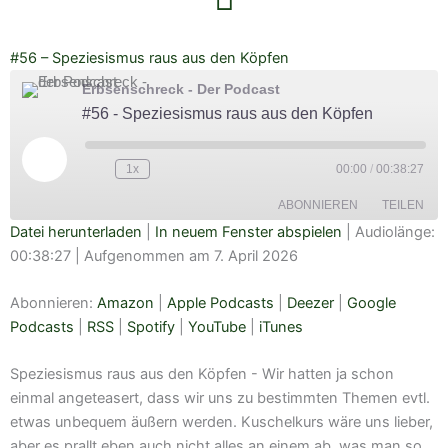
#56 – Speziesismus raus aus den Köpfen
Erbsenschreck - Der Podcast
#56 - Speziesismus raus aus den Köpfen
Play
Episode
1x
00:00
/
00:38:27
ABONNIEREN
TEILEN
Datei herunterladen
|
In neuem Fenster abspielen
|
Audiolänge:
00:38:27
|
Aufgenommen am 7. April 2026
TEILEN
Amazon
Apple Podcasts
Deezer
Google Podcasts
Abonnieren:
Amazon
|
Apple Podcasts
|
Deezer
|
Google
LINK
RSS
Spotify
Podcasts
|
RSS
|
Spotify
|
YouTube
|
iTunes
EMBED
YouTube
iTunes
Speziesismus raus aus den Köpfen - Wir hatten ja schon
RSS FEED
einmal angeteasert, dass wir uns zu bestimmten Themen evtl.
etwas unbequem äußern werden. Kuschelkurs wäre uns lieber,
aber es prallt eben auch nicht alles an einem ab, was man so