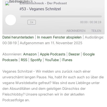
Erbsenschreck - Der Podcast
#53 - Veganes Schnitzel
Play
Episode
1x
00:00
/
00:38:19
ABONNIEREN
TEILEN
Datei herunterladen
|
In neuem Fenster abspielen
|
Audiolänge:
00:38:19
|
Aufgenommen am 11. November 2025
TEILEN
Amazon
Apple Podcasts
Deezer
Google Podcasts
Abonnieren:
Amazon
|
Apple Podcasts
|
Deezer
|
Google
LINK
RSS
Spotify
Podcasts
|
RSS
|
Spotify
|
YouTube
|
iTunes
EMBED
YouTube
iTunes
Veganes Schnitzel - Wir melden uns zurück nach einer
RSS FEED
unverschämt langen Pause. Na, habt ihr euch auch so über die
vegane Wurstdebatte gefreut? Was sind eure Lieblinge unter
den Absurditäten und dem geistigen Dünschiss der
Fleischlobby? Unsere sprechen wir in der aktuellen
Podcastfolge an.