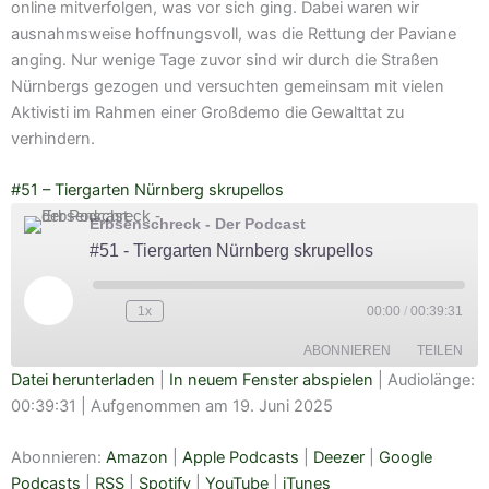
online mitverfolgen, was vor sich ging. Dabei waren wir
ausnahmsweise hoffnungsvoll, was die Rettung der Paviane
anging. Nur wenige Tage zuvor sind wir durch die Straßen
Nürnbergs gezogen und versuchten gemeinsam mit vielen
Aktivisti im Rahmen einer Großdemo die Gewalttat zu
verhindern.
#51 – Tiergarten Nürnberg skrupellos
Erbsenschreck - Der Podcast
#51 - Tiergarten Nürnberg skrupellos
Play
Episode
1x
00:00
/
00:39:31
ABONNIEREN
TEILEN
Datei herunterladen
|
In neuem Fenster abspielen
|
Audiolänge:
00:39:31
|
Aufgenommen am 19. Juni 2025
TEILEN
Amazon
Apple Podcasts
Deezer
Google Podcasts
Abonnieren:
Amazon
|
Apple Podcasts
|
Deezer
|
Google
LINK
RSS
Spotify
Podcasts
|
RSS
|
Spotify
|
YouTube
|
iTunes