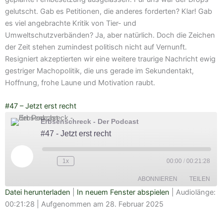
gelutscht. Gab es Petitionen, die anderes forderten? Klar! Gab
es viel angebrachte Kritik von Tier- und
Umweltschutzverbänden? Ja, aber natürlich. Doch die Zeichen
der Zeit stehen zumindest politisch nicht auf Vernunft.
Resigniert akzeptierten wir eine weitere traurige Nachricht ewig
gestriger Machopolitik, die uns gerade im Sekundentakt,
Hoffnung, frohe Laune und Motivation raubt.
#47 – Jetzt erst recht
Erbsenschreck - Der Podcast
#47 - Jetzt erst recht
Play
Episode
1x
00:00
/
00:21:28
ABONNIEREN
TEILEN
Datei herunterladen
|
In neuem Fenster abspielen
|
Audiolänge:
00:21:28
|
Aufgenommen am 28. Februar 2025
TEILEN
Amazon
Apple Podcasts
Deezer
Google Podcasts