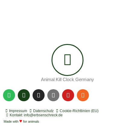
Animal Kill Clock Germany
S
P
I
Y
Y
R
p
o
n
o
o
s
o
d
s
u
u
s
t
c
t
t
t
Impressum
Datenschutz
Cookie-Richtlinien (EU)
i
a
a
u
u
Kontakt: info@erbsenschreck.de
f
♥
s
g
b
b
Made with
for animals
y
t
r
e
e
a