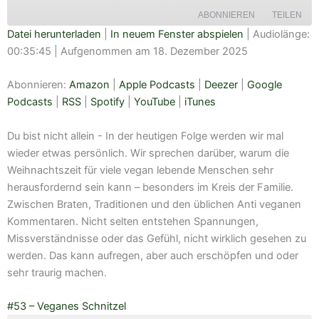
ABONNIEREN
TEILEN
Datei herunterladen
|
In neuem Fenster abspielen
|
Audiolänge:
00:35:45
|
Aufgenommen am 18. Dezember 2025
TEILEN
Amazon
Apple Podcasts
Deezer
Google Podcasts
Abonnieren:
Amazon
|
Apple Podcasts
|
Deezer
|
Google
LINK
RSS
Spotify
Podcasts
|
RSS
|
Spotify
|
YouTube
|
iTunes
EMBED
YouTube
iTunes
Du bist nicht allein - In der heutigen Folge werden wir mal
RSS FEED
wieder etwas persönlich. Wir sprechen darüber, warum die
Weihnachtszeit für viele vegan lebende Menschen sehr
herausfordernd sein kann – besonders im Kreis der Familie.
Zwischen Braten, Traditionen und den üblichen Anti veganen
Kommentaren. Nicht selten entstehen Spannungen,
Missverständnisse oder das Gefühl, nicht wirklich gesehen zu
werden. Das kann aufregen, aber auch erschöpfen und oder
sehr traurig machen.
#53 – Veganes Schnitzel