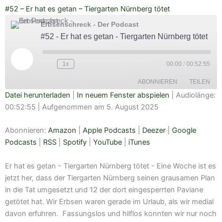
#52 – Er hat es getan – Tiergarten Nürnberg tötet
Erbsenschreck - Der Podcast
#52 - Er hat es getan - Tiergarten Nürnberg tötet
Play
Episode
1x
00:00
/
00:52:55
ABONNIEREN
TEILEN
Datei herunterladen
|
In neuem Fenster abspielen
|
Audiolänge:
00:52:55
|
Aufgenommen am 5. August 2025
TEILEN
Amazon
Apple Podcasts
Deezer
Google Podcasts
Abonnieren:
Amazon
|
Apple Podcasts
|
Deezer
|
Google
LINK
RSS
Spotify
Podcasts
|
RSS
|
Spotify
|
YouTube
|
iTunes
EMBED
YouTube
iTunes
Er hat es getan - Tiergarten Nürnberg tötet - Eine Woche ist es
RSS FEED
jetzt her, dass der Tiergarten Nürnberg seinen grausamen Plan
in die Tat umgesetzt und 12 der dort eingesperrten Paviane
getötet hat. Wir Erbsen waren gerade im Urlaub, als wir medial
davon erfuhren. Fassungslos und hilflos konnten wir nur noch