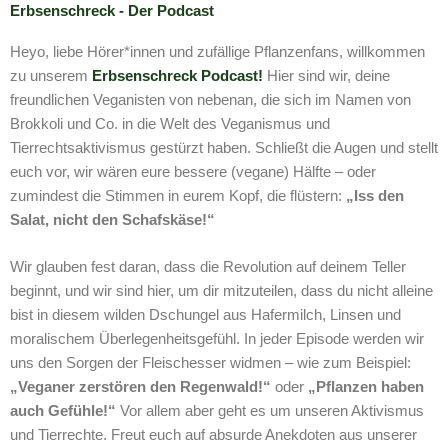
Erbsenschreck - Der Podcast
Heyo, liebe Hörer*innen und zufällige Pflanzenfans, willkommen
zu unserem
Erbsenschreck Podcast!
Hier sind wir, deine
freundlichen Veganisten von nebenan, die sich im Namen von
Brokkoli und Co. in die Welt des Veganismus und
Tierrechtsaktivismus gestürzt haben. Schließt die Augen und stellt
euch vor, wir wären eure bessere (vegane) Hälfte – oder
zumindest die Stimmen in eurem Kopf, die flüstern:
„Iss den
Salat, nicht den Schafskäse!“
Wir glauben fest daran, dass die Revolution auf deinem Teller
beginnt, und wir sind hier, um dir mitzuteilen, dass du nicht alleine
bist in diesem wilden Dschungel aus Hafermilch, Linsen und
moralischem Überlegenheitsgefühl. In jeder Episode werden wir
uns den Sorgen der Fleischesser widmen – wie zum Beispiel:
„Veganer zerstören den Regenwald!“
oder
„Pflanzen haben
auch Gefühle!“
Vor allem aber geht es um unseren Aktivismus
und Tierrechte. Freut euch auf absurde Anekdoten aus unserer