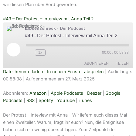
wir diesen Plan über Bord geworfen.
#49 – Der Protest – Interview mit Anna Teil 2
Erbsenschreck - Der Podcast
#49 - Der Protest - Interview mit Anna Teil 2
Play
Episode
1x
00:00
/
00:58:38
ABONNIEREN
TEILEN
Datei herunterladen
|
In neuem Fenster abspielen
|
Audiolänge:
00:58:38
|
Aufgenommen am 27. März 2025
TEILEN
Amazon
Apple Podcasts
Deezer
Google Podcasts
Abonnieren:
Amazon
|
Apple Podcasts
|
Deezer
|
Google
LINK
RSS
Spotify
Podcasts
|
RSS
|
Spotify
|
YouTube
|
iTunes
EMBED
YouTube
iTunes
Der Protest - Inteview mit Anna - Wir liefern euch dieses Mal
RSS FEED
einen Zweiteiler. Warum, fragt ihr euch? Nun, die Ereignisse
haben sich ein wenig überschlagen. Zum Zeitpunkt der