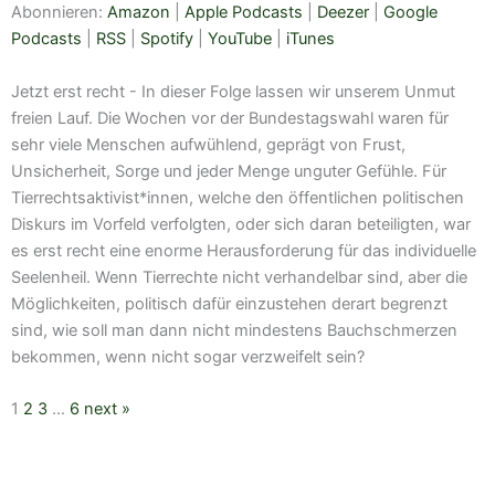
Abonnieren:
Amazon
|
Apple Podcasts
|
Deezer
|
Google
LINK
RSS
Spotify
Podcasts
|
RSS
|
Spotify
|
YouTube
|
iTunes
EMBED
YouTube
iTunes
Jetzt erst recht - In dieser Folge lassen wir unserem Unmut
RSS FEED
freien Lauf. Die Wochen vor der Bundestagswahl waren für
sehr viele Menschen aufwühlend, geprägt von Frust,
Unsicherheit, Sorge und jeder Menge unguter Gefühle. Für
Tierrechtsaktivist*innen, welche den öffentlichen politischen
Diskurs im Vorfeld verfolgten, oder sich daran beteiligten, war
es erst recht eine enorme Herausforderung für das individuelle
Seelenheil. Wenn Tierrechte nicht verhandelbar sind, aber die
Möglichkeiten, politisch dafür einzustehen derart begrenzt
sind, wie soll man dann nicht mindestens Bauchschmerzen
bekommen, wenn nicht sogar verzweifelt sein?
1
2
3
…
6
next »