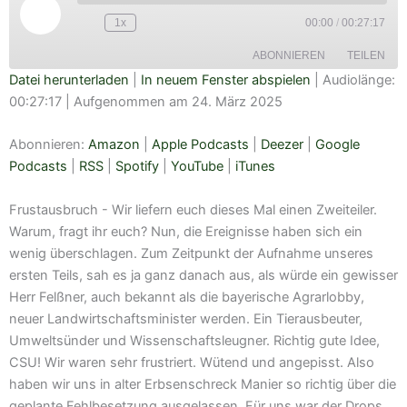
Episode
1x
00:00
/
00:27:17
ABONNIEREN
TEILEN
Datei herunterladen
|
In neuem Fenster abspielen
|
Audiolänge:
00:27:17
|
Aufgenommen am 24. März 2025
TEILEN
Amazon
Apple Podcasts
Deezer
Google Podcasts
Abonnieren:
Amazon
|
Apple Podcasts
|
Deezer
|
Google
LINK
RSS
Spotify
Podcasts
|
RSS
|
Spotify
|
YouTube
|
iTunes
EMBED
YouTube
iTunes
Frustausbruch - Wir liefern euch dieses Mal einen Zweiteiler.
RSS FEED
Warum, fragt ihr euch? Nun, die Ereignisse haben sich ein
wenig überschlagen. Zum Zeitpunkt der Aufnahme unseres
ersten Teils, sah es ja ganz danach aus, als würde ein gewisser
Herr Felßner, auch bekannt als die bayerische Agrarlobby,
neuer Landwirtschaftsminister werden. Ein Tierausbeuter,
Umweltsünder und Wissenschaftsleugner. Richtig gute Idee,
CSU! Wir waren sehr frustriert. Wütend und angepisst. Also
haben wir uns in alter Erbsenschreck Manier so richtig über die
geplante Fehlbesetzung ausgelassen. Für uns war der Drops