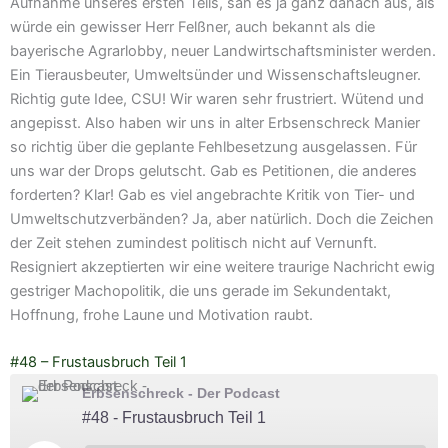
Aufnahme unseres ersten Teils, sah es ja ganz danach aus, als
würde ein gewisser Herr Felßner, auch bekannt als die
bayerische Agrarlobby, neuer Landwirtschaftsminister werden.
Ein Tierausbeuter, Umweltsünder und Wissenschaftsleugner.
Richtig gute Idee, CSU! Wir waren sehr frustriert. Wütend und
angepisst. Also haben wir uns in alter Erbsenschreck Manier
so richtig über die geplante Fehlbesetzung ausgelassen. Für
uns war der Drops gelutscht. Gab es Petitionen, die anderes
forderten? Klar! Gab es viel angebrachte Kritik von Tier- und
Umweltschutzverbänden? Ja, aber natürlich. Doch die Zeichen
der Zeit stehen zumindest politisch nicht auf Vernunft.
Resigniert akzeptierten wir eine weitere traurige Nachricht ewig
gestriger Machopolitik, die uns gerade im Sekundentakt,
Hoffnung, frohe Laune und Motivation raubt.
#48 – Frustausbruch Teil 1
Erbsenschreck - Der Podcast
#48 - Frustausbruch Teil 1
Play