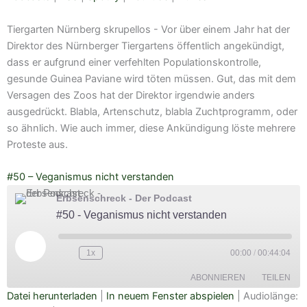
EMBED
YouTube
iTunes
Tiergarten Nürnberg skrupellos - Vor über einem Jahr hat der
RSS FEED
Direktor des Nürnberger Tiergartens öffentlich angekündigt,
dass er aufgrund einer verfehlten Populationskontrolle,
gesunde Guinea Paviane wird töten müssen. Gut, das mit dem
Versagen des Zoos hat der Direktor irgendwie anders
ausgedrückt. Blabla, Artenschutz, blabla Zuchtprogramm, oder
so ähnlich. Wie auch immer, diese Ankündigung löste mehrere
Proteste aus.
#50 – Veganismus nicht verstanden
Erbsenschreck - Der Podcast
#50 - Veganismus nicht verstanden
Play
Episode
1x
00:00
/
00:44:04
ABONNIEREN
TEILEN
Datei herunterladen
|
In neuem Fenster abspielen
|
Audiolänge: