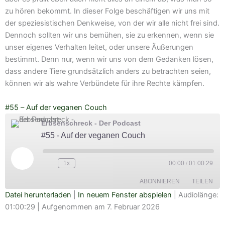
zu hören bekommt. In dieser Folge beschäftigen wir uns mit
der speziesistischen Denkweise, von der wir alle nicht frei sind.
Dennoch sollten wir uns bemühen, sie zu erkennen, wenn sie
unser eigenes Verhalten leitet, oder unsere Äußerungen
bestimmt. Denn nur, wenn wir uns von dem Gedanken lösen,
dass andere Tiere grundsätzlich anders zu betrachten seien,
können wir als wahre Verbündete für ihre Rechte kämpfen.
#55 – Auf der veganen Couch
Erbsenschreck - Der Podcast
#55 - Auf der veganen Couch
Play
Episode
1x
00:00
/
01:00:29
ABONNIEREN
TEILEN
Datei herunterladen
|
In neuem Fenster abspielen
|
Audiolänge:
01:00:29
|
Aufgenommen am 7. Februar 2026
TEILEN
Amazon
Apple Podcasts
Deezer
Google Podcasts