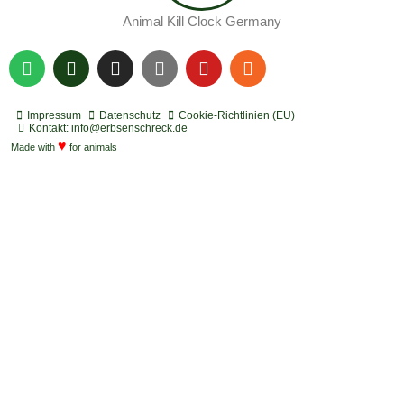
Animal Kill Clock Germany
S
P
I
Y
Y
R
p
o
n
o
o
s
o
d
s
u
u
s
t
c
t
t
t
Impressum
Datenschutz
Cookie-Richtlinien (EU)
i
a
a
u
u
Kontakt: info@erbsenschreck.de
f
♥
s
g
b
b
Made with
for animals
y
t
r
e
e
a
m