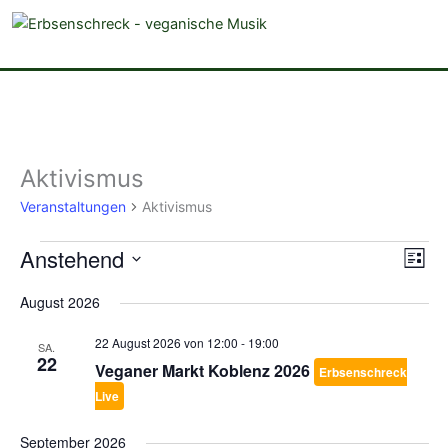
veganistische Musik und mehr
Aktivismus
Veranstaltungen
Veranstaltungen
Aktivismus
Anstehend
Ansich
Vera
Liste
Naviga
Ansi
Datum
August 2026
Navi
wählen.
22 August 2026 von 12:00
-
19:00
SA.
22
Veganer Markt Koblenz 2026
Erbsenschreck
Live
September 2026