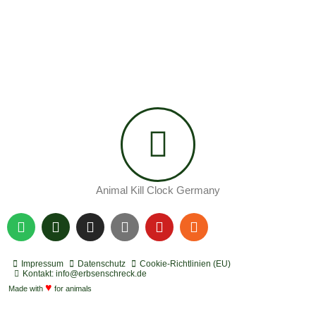
Animal Kill Clock Germany
S
P
I
Y
Y
R
p
o
n
o
o
s
o
d
s
u
u
s
t
c
t
t
t
Impressum
Datenschutz
Cookie-Richtlinien (EU)
i
a
a
u
u
Kontakt: info@erbsenschreck.de
f
♥
s
g
b
b
Made with
for animals
y
t
r
e
e