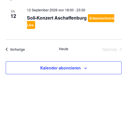
12 September 2026 von 18:00
-
23:30
SA.
12
Soli-Konzert Aschaffenburg
Erbsenschreck
Live
Heute
Nächste
Veranstaltungen
Vorherige
Veransta
Kalender abonnieren