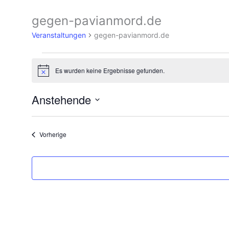
gegen-pavianmord.de
Veranstaltungen
Veranstaltungen
gegen-pavianmord.de
Es wurden keine Ergebnisse gefunden.
Hinweis
Anstehende
Datum
wählen.
Veranstaltungen
Vorherige