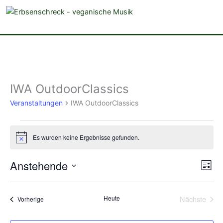
veganistische Musik und mehr
IWA OutdoorClassics
Veranstaltungen
Veranstaltungen
IWA OutdoorClassics
Es wurden keine Ergebnisse gefunden.
Hinweis
Anstehende
Ansich
Vera
Liste
Naviga
Ansi
Datum
Navi
wählen.
Heute
Nächste
Veranstaltungen
Vorherige
Veransta