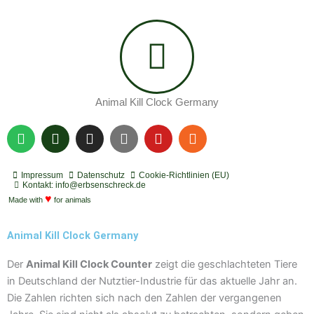
Animal Kill Clock Germany
S
P
I
Y
Y
R
p
o
n
o
o
s
o
d
s
u
u
s
t
c
t
t
t
Impressum
Datenschutz
Cookie-Richtlinien (EU)
i
a
a
u
u
Kontakt: info@erbsenschreck.de
f
♥
s
g
b
b
Made with
for animals
y
t
r
e
e
a
Animal Kill Clock Germany
m
Der
Animal Kill Clock Counter
zeigt die geschlachteten Tiere
in Deutschland der Nutztier-Industrie für das aktuelle Jahr an.
Die Zahlen richten sich nach den Zahlen der vergangenen