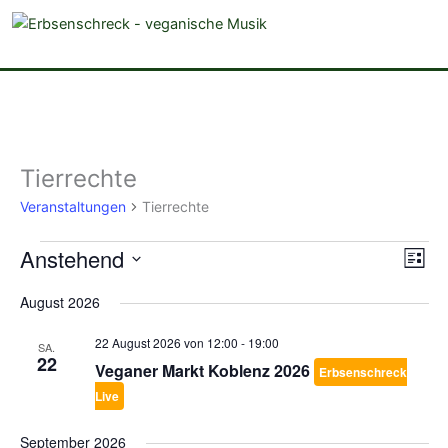
veganistische Musik und mehr
Tierrechte
Veranstaltungen
Veranstaltungen
Tierrechte
Anstehend
Ansich
Vera
Liste
Naviga
Ansi
Datum
August 2026
Navi
wählen.
22 August 2026 von 12:00
-
19:00
SA.
22
Veganer Markt Koblenz 2026
Erbsenschreck
Live
September 2026