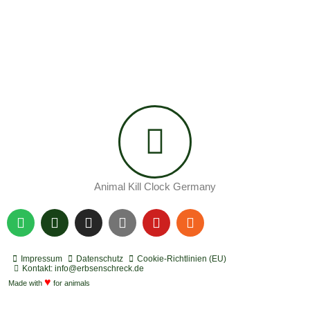
Animal Kill Clock Germany
S
P
I
Y
Y
R
p
o
n
o
o
s
o
d
s
u
u
s
t
c
t
t
t
Impressum
Datenschutz
Cookie-Richtlinien (EU)
i
a
a
u
u
Kontakt: info@erbsenschreck.de
f
♥
s
g
b
b
Made with
for animals
y
t
r
e
e