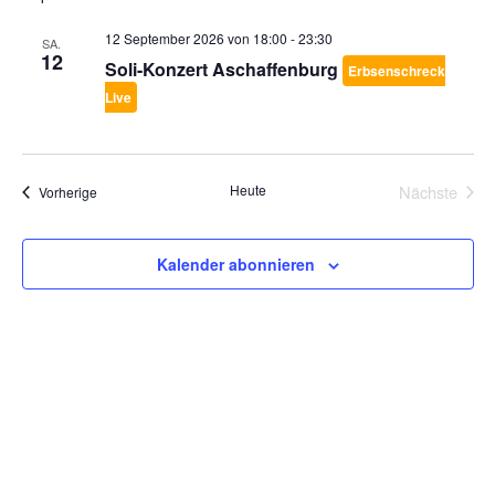
12 September 2026 von 18:00
-
23:30
SA.
12
Soli-Konzert Aschaffenburg
Erbsenschreck
Live
Heute
Nächste
Veranstaltungen
Vorherige
Veransta
Kalender abonnieren