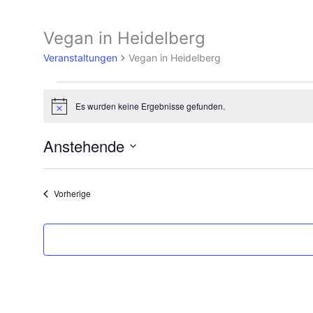
Vegan in Heidelberg
Veranstaltungen
Veranstaltungen
Vegan in Heidelberg
Es wurden keine Ergebnisse gefunden.
Hinweis
Anstehende
Datum
wählen.
Veranstaltungen
Vorherige