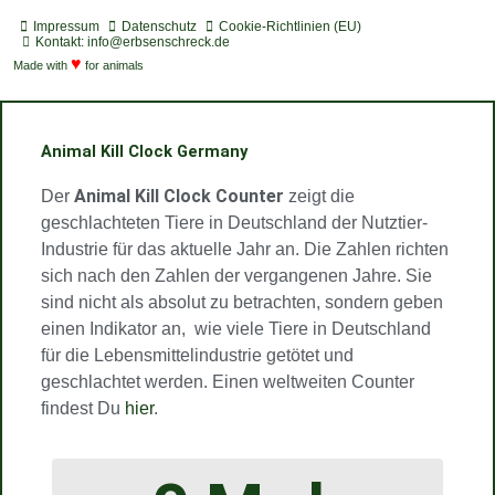
o
d
s
u
u
s
t
c
t
t
t
Impressum
Datenschutz
Cookie-Richtlinien (EU)
i
a
a
u
u
Kontakt: info@erbsenschreck.de
f
♥
s
g
b
b
Made with
for animals
y
t
r
e
e
a
m
Animal Kill Clock Germany
Animal Kill Clock Counter
Der
zeigt die
geschlachteten Tiere in Deutschland der Nutztier-
Industrie für das aktuelle Jahr an. Die Zahlen richten
sich nach den Zahlen der vergangenen Jahre. Sie
sind nicht als absolut zu betrachten, sondern geben
einen Indikator an, wie viele Tiere in Deutschland
für die Lebensmittelindustrie getötet und
geschlachtet werden. Einen weltweiten Counter
findest Du
hier
.