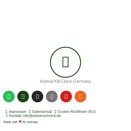
Animal Kill Clock Germany
S
P
I
Y
Y
R
p
o
n
o
o
s
o
d
s
u
u
s
t
c
t
t
t
Impressum
Datenschutz
Cookie-Richtlinien (EU)
i
a
a
u
u
Kontakt: info@erbsenschreck.de
f
♥
s
g
b
b
Made with
for animals
y
t
r
e
e