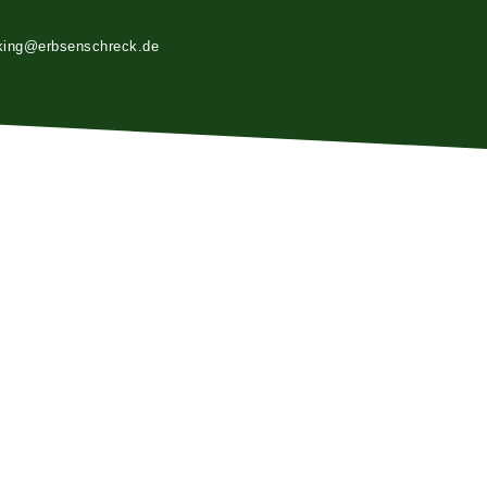
king@erbsenschreck.de