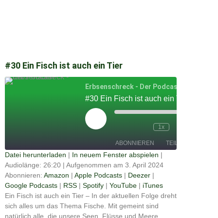
#30 Ein Fisch ist auch ein Tier
Erbsenschreck - Der Podcast
#30 Ein Fisch ist auch ein Tier
Play
Episode
00:00
1x
/
26:20
ABONNIEREN
TEILEN
Datei herunterladen
|
In neuem Fenster abspielen
|
Audiolänge: 26:20
|
Aufgenommen am 3. April 2024
Apple
TEILEN
Amazon
Deezer
Podcasts
Abonnieren:
Amazon
|
Apple Podcasts
|
Deezer
|
Google
Google Podcasts
|
RSS
|
Spotify
|
YouTube
|
iTunes
RSS
Spotify
Podcasts
LINK
Ein Fisch ist auch ein Tier – In der aktuellen Folge dreht
YouTube
iTunes
sich alles um das Thema Fische. Mit gemeint sind
EMBED
natürlich alle, die unsere Seen, Flüsse und Meere