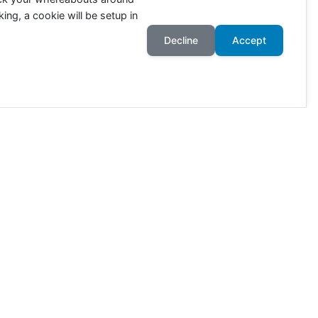
ing, a cookie will be setup in
Decline
Accept
ahr an. Die Zahlen richten sich
wie viele Tiere in Deutschland
ötet. 80% der Ackerflächen
r. Nur mit einer wirklich