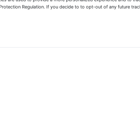
tection Regulation. If you decide to to opt-out of any future track
ere in Deutschland der Nutztier-Industrie für das aktuelle J
 absolut zu betrachten, sondern geben einen Indikator an, 
erden. Einen weltweiten Counter findest Du
hier
.
Meerestiere
0
Bill.
 100 Billion Meerestiere für die Lebensmittelindustrie get
iese Umstände sind weder ethisch noch ökologisch vertretba