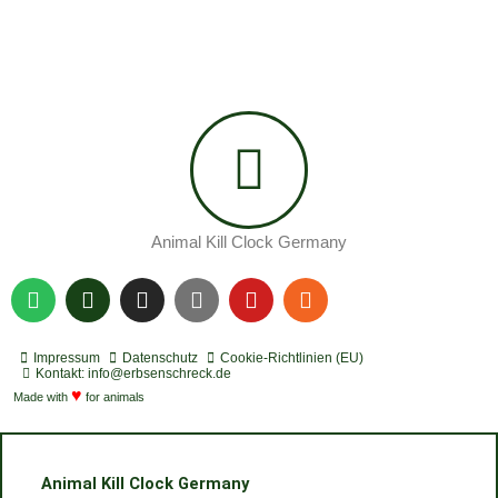
Animal Kill Clock Germany
S
P
I
Y
Y
R
p
o
n
o
o
s
o
d
s
u
u
s
t
c
t
t
t
Impressum
Datenschutz
Cookie-Richtlinien (EU)
i
a
a
u
u
Kontakt: info@erbsenschreck.de
f
♥
s
g
b
b
Made with
for animals
y
t
r
e
e
a
m
Animal Kill Clock Germany