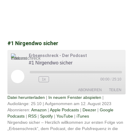
#1 Nirgendwo sicher
Erbsenschreck - Der Podcast
#1 Nirgendwo sicher
Play
Episode
1x
00:00
/
25:10
ABONNIEREN
TEILEN
Datei herunterladen
|
In neuem Fenster abspielen
|
Audiolänge: 25:10
|
Aufgenommen am 12. August 2023
TEILEN
Amazon
Apple Podcasts
Abonnieren:
Amazon
|
Apple Podcasts
|
Deezer
|
Google
Podcasts
|
RSS
|
Spotify
|
YouTube
|
iTunes
Deezer
Google Podcasts
LINK
Nirgendwo sicher – Herzlich willkommen zur ersten Folge von
RSS
Spotify
„Erbsenschreck“, dem Podcast, der die Pulsfrequenz in die
EMBED