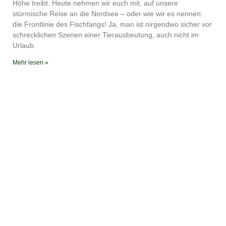
YouTube
iTunes
Höhe treibt. Heute nehmen wir euch mit, auf unsere
stürmische Reise an die Nordsee – oder wie wir es nennen:
RSS FEED
die Frontlinie des Fischfangs! Ja, man ist nirgendwo sicher vor
schrecklichen Szenen einer Tierausbeutung, auch nicht im
Urlaub.
Mehr lesen »