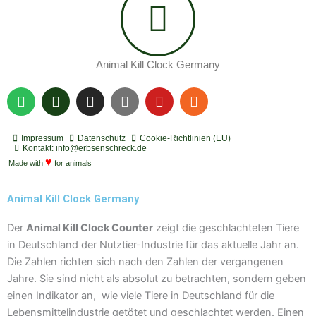
Animal Kill Clock Germany
S
P
I
Y
Y
R
p
o
n
o
o
s
o
d
s
u
u
s
t
c
t
t
t
Impressum
Datenschutz
Cookie-Richtlinien (EU)
i
a
a
u
u
Kontakt: info@erbsenschreck.de
f
♥
s
g
b
b
Made with
for animals
y
t
r
e
e
a
Animal Kill Clock Germany
m
Der
Animal Kill Clock Counter
zeigt die geschlachteten Tiere
in Deutschland der Nutztier-Industrie für das aktuelle Jahr an.
Die Zahlen richten sich nach den Zahlen der vergangenen
Jahre. Sie sind nicht als absolut zu betrachten, sondern geben
einen Indikator an, wie viele Tiere in Deutschland für die
Lebensmittelindustrie getötet und geschlachtet werden. Einen