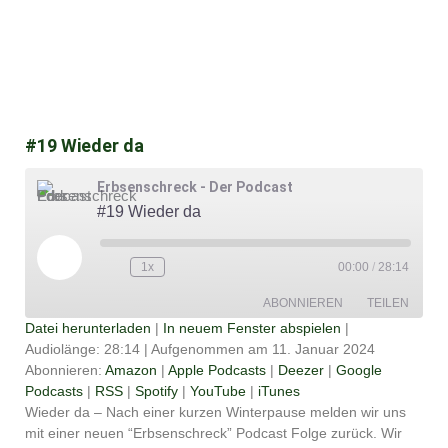
#19 Wieder da
Erbsenschreck - Der Podcast
#19 Wieder da
Play
Episode
1x
00:00
/
28:14
ABONNIEREN
TEILEN
Datei herunterladen
|
In neuem Fenster abspielen
|
Audiolänge: 28:14
|
Aufgenommen am 11. Januar 2024
TEILEN
Amazon
Apple Podcasts
Abonnieren:
Amazon
|
Apple Podcasts
|
Deezer
|
Google
Podcasts
|
RSS
|
Spotify
|
YouTube
|
iTunes
Deezer
Google Podcasts
LINK
Wieder da – Nach einer kurzen Winterpause melden wir uns
RSS
Spotify
mit einer neuen “Erbsenschreck” Podcast Folge zurück. Wir
EMBED