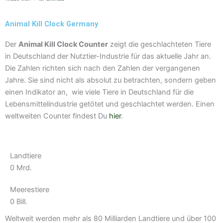
y
t
r
e
e
a
Animal Kill Clock Germany
m
Der
Animal Kill Clock Counter
zeigt die geschlachteten Tiere
in Deutschland der Nutztier-Industrie für das aktuelle Jahr an.
Die Zahlen richten sich nach den Zahlen der vergangenen
Jahre. Sie sind nicht als absolut zu betrachten, sondern geben
einen Indikator an, wie viele Tiere in Deutschland für die
Lebensmittelindustrie getötet und geschlachtet werden. Einen
weltweiten Counter findest Du
hier
.
Landtiere
0
Mrd.
Meerestiere
0
Bill.
Weltweit werden mehr als 80 Milliarden Landtiere und über 100