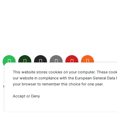
S
P
I
Y
Y
R
p
o
n
o
o
s
o
d
s
u
u
s
This website stores cookies on your computer. These cook
t
c
t
t
t
Impressum
Datenschutz
Cookie-Richtlinien (EU)
our website in compliance with the European General Data Pro
Kontakt: info@erbsenschreck.de
i
a
a
u
u
your browser to remember this choice for one year.
♥
Made with
for animals
f
s
g
b
b
y
t
r
e
e
Accept or Deny
a
m