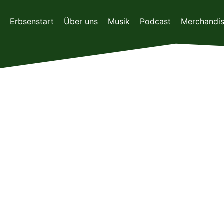
Zum
Inhalt
Erbsenstart
Über uns
Musik
Podcast
Merchandi
springen