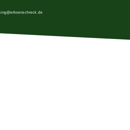
king@erbsenschreck.de