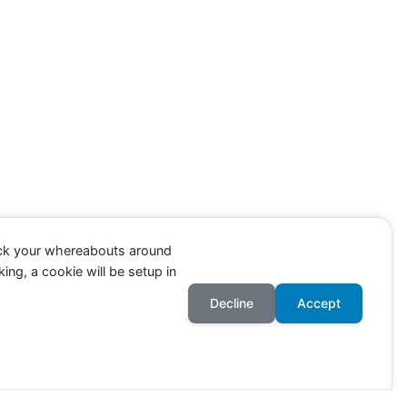
ack your whereabouts around
ing, a cookie will be setup in
Decline
Accept