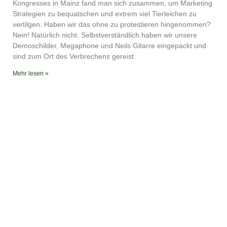
YouTube
iTunes
Kongresses in Mainz fand man sich zusammen, um Marketing
Strategien zu bequatschen und extrem viel Tierleichen zu
RSS FEED
vertilgen. Haben wir das ohne zu protestieren hingenommen?
Nein! Natürlich nicht. Selbstverständlich haben wir unsere
Demoschilder, Megaphone und Neils Gitarre eingepackt und
sind zum Ort des Verbrechens gereist.
Mehr lesen »