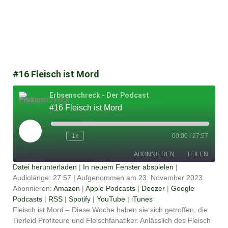
#16 Fleisch ist Mord
Erbsenschreck - Der Podcast
#16 Fleisch ist Mord
Play
Episode
1x
00:00
/
27:57
ABONNIEREN
TEILEN
Datei herunterladen
|
In neuem Fenster abspielen
|
Audiolänge: 27:57
|
Aufgenommen am 23. November 2023
TEILEN
Amazon
Apple Podcasts
Abonnieren:
Amazon
|
Apple Podcasts
|
Deezer
|
Google
Podcasts
|
RSS
|
Spotify
|
YouTube
|
iTunes
Deezer
Google Podcasts
LINK
Fleisch ist Mord – Diese Woche haben sie sich getroffen, die
RSS
Spotify
Tierleid Profiteure und Fleischfanatiker. Anlässlich des Fleisch
EMBED