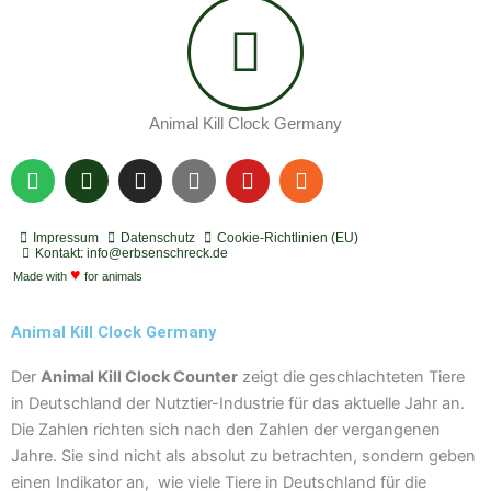
Animal Kill Clock Germany
S
P
I
Y
Y
R
p
o
n
o
o
s
o
d
s
u
u
s
t
c
t
t
t
Impressum
Datenschutz
Cookie-Richtlinien (EU)
i
a
a
u
u
Kontakt: info@erbsenschreck.de
f
♥
s
g
b
b
Made with
for animals
y
t
r
e
e
a
Animal Kill Clock Germany
m
Der
Animal Kill Clock Counter
zeigt die geschlachteten Tiere
in Deutschland der Nutztier-Industrie für das aktuelle Jahr an.
Die Zahlen richten sich nach den Zahlen der vergangenen
Jahre. Sie sind nicht als absolut zu betrachten, sondern geben
einen Indikator an, wie viele Tiere in Deutschland für die