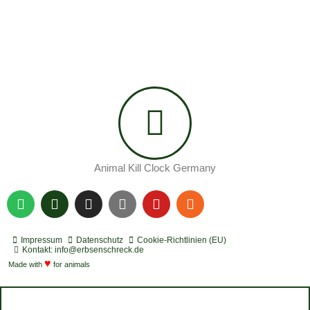
Animal Kill Clock Germany
S
P
I
Y
Y
R
p
o
n
o
o
s
o
d
s
u
u
s
t
c
t
t
t
Impressum
Datenschutz
Cookie-Richtlinien (EU)
i
a
a
u
u
Kontakt: info@erbsenschreck.de
f
♥
s
g
b
b
Made with
for animals
y
t
r
e
e
a
m