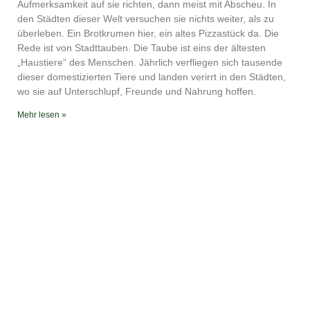
YouTube
iTunes
Aufmerksamkeit auf sie richten, dann meist mit Abscheu. In
den Städten dieser Welt versuchen sie nichts weiter, als zu
RSS FEED
überleben. Ein Brotkrumen hier, ein altes Pizzastück da. Die
Rede ist von Stadttauben. Die Taube ist eins der ältesten
„Haustiere“ des Menschen. Jährlich verfliegen sich tausende
dieser domestizierten Tiere und landen verirrt in den Städten,
wo sie auf Unterschlupf, Freunde und Nahrung hoffen.
Mehr lesen »