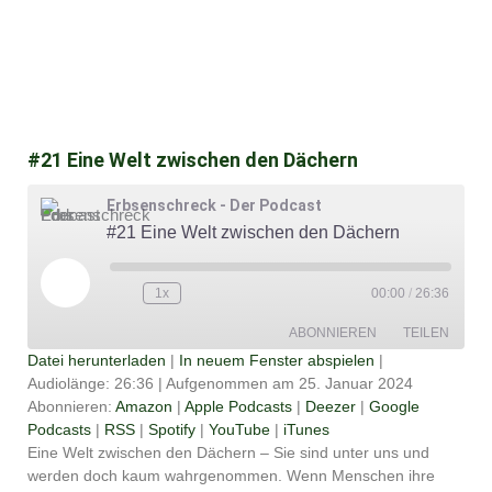
#21 Eine Welt zwischen den Dächern
Erbsenschreck - Der Podcast
#21 Eine Welt zwischen den Dächern
Play
Episode
1x
00:00
/
26:36
ABONNIEREN
TEILEN
Datei herunterladen
|
In neuem Fenster abspielen
|
Audiolänge: 26:36
|
Aufgenommen am 25. Januar 2024
TEILEN
Amazon
Apple Podcasts
Abonnieren:
Amazon
|
Apple Podcasts
|
Deezer
|
Google
Podcasts
|
RSS
|
Spotify
|
YouTube
|
iTunes
Deezer
Google Podcasts
LINK
Eine Welt zwischen den Dächern – Sie sind unter uns und
RSS
Spotify
werden doch kaum wahrgenommen. Wenn Menschen ihre
EMBED