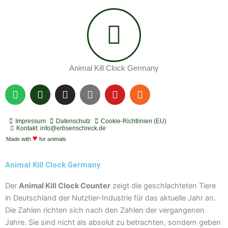
Animal Kill Clock Germany
S
P
I
Y
Y
R
p
o
n
o
o
s
o
d
s
u
u
s
t
c
t
t
t
Impressum
Datenschutz
Cookie-Richtlinien (EU)
i
a
a
u
u
Kontakt: info@erbsenschreck.de
f
♥
s
g
b
b
Made with
for animals
y
t
r
e
e
a
Animal Kill Clock Germany
m
Der
Animal Kill Clock Counter
zeigt die geschlachteten Tiere
in Deutschland der Nutztier-Industrie für das aktuelle Jahr an.
Die Zahlen richten sich nach den Zahlen der vergangenen
Jahre. Sie sind nicht als absolut zu betrachten, sondern geben