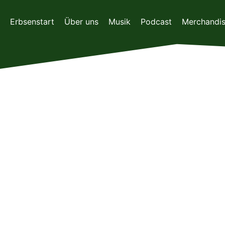
Zum
Inhalt
Erbsenstart
Über uns
Musik
Podcast
Merchandi
springen