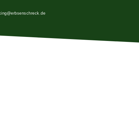
king@erbsenschreck.de