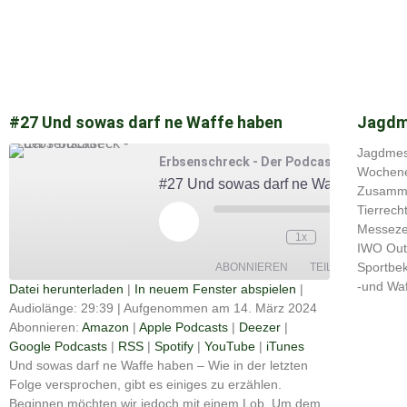
#27 Und sowas darf ne Waffe haben
Jagdm
Jagdmes
Erbsenschreck - Der Podcast
Wochenen
#27 Und sowas darf ne Waffe haben
Zusamme
Play
Tierrech
Episode
00:00
Messeze
1x
/
IWO Outd
29:39
Sportbek
ABONNIEREN
TEILEN
-und Wa
Datei herunterladen
|
In neuem Fenster abspielen
|
Audiolänge: 29:39
|
Aufgenommen am 14. März 2024
Apple
TEILEN
Amazon
Deezer
Podcasts
Abonnieren:
Amazon
|
Apple Podcasts
|
Deezer
|
Google
Google Podcasts
|
RSS
|
Spotify
|
YouTube
|
iTunes
RSS
Spotify
Podcasts
LINK
Und sowas darf ne Waffe haben – Wie in der letzten
YouTube
iTunes
Folge versprochen, gibt es einiges zu erzählen.
EMBED
Beginnen möchten wir jedoch mit einem Lob. Um dem