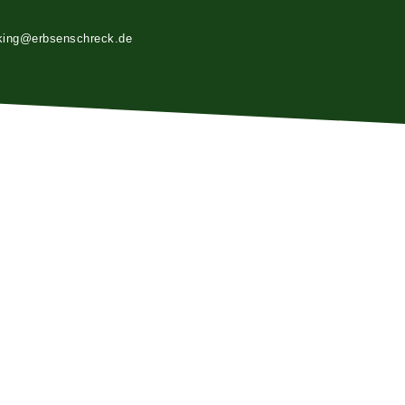
king@erbsenschreck.de