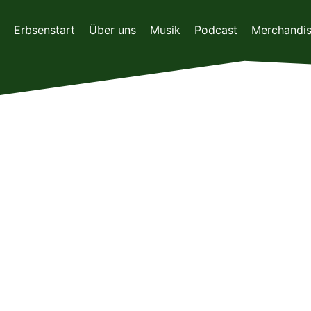
Zum
Inhalt
Erbsenstart
Über uns
Musik
Podcast
Merchandi
springen