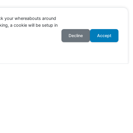
ack your whereabouts around
ing, a cookie will be setup in
Decline
Accept
ahr an. Die Zahlen richten sich
wie viele Tiere in Deutschland