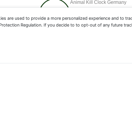
Animal Kill Clock Germany
ies are used to provide a more personalized experience and to tr
tection Regulation. If you decide to to opt-out of any future track
ere in Deutschland der Nutztier-Industrie für das aktuelle J
 absolut zu betrachten, sondern geben einen Indikator an, 
erden. Einen weltweiten Counter findest Du
hier
.
Meerestiere
0
Bill.