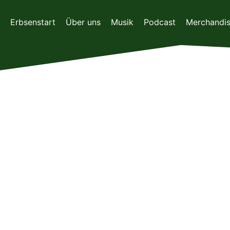
Zum
Inhalt
Erbsenstart
Über uns
Musik
Podcast
Merchandi
springen