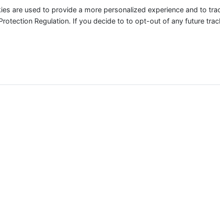
ies are used to provide a more personalized experience and to tr
tection Regulation. If you decide to to opt-out of any future track
ere in Deutschland der Nutztier-Industrie für das aktuelle J
 absolut zu betrachten, sondern geben einen Indikator an, 
erden. Einen weltweiten Counter findest Du
hier
.
Meerestiere
0
Bill.
 100 Billion Meerestiere für die Lebensmittelindustrie get