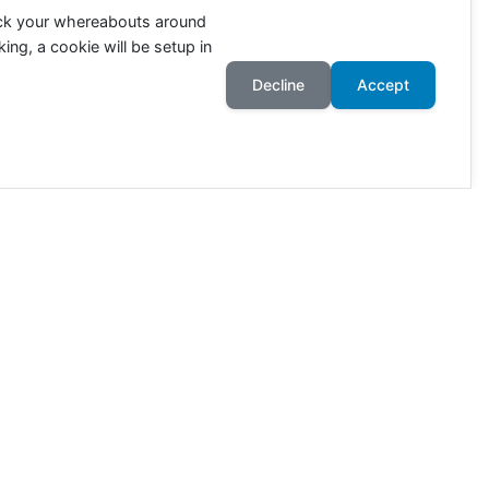
ack your whereabouts around
ing, a cookie will be setup in
Decline
Accept
ahr an. Die Zahlen richten sich
wie viele Tiere in Deutschland
ötet. 80% der Ackerflächen