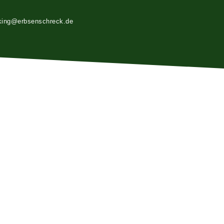
king@erbsenschreck.de