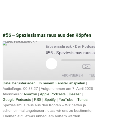
#56 – Speziesismus raus aus den Köpfen
Erbsenschreck - Der Podcast
#56 - Speziesismus raus aus den Köpfen
Play
Episode
00:00
/
1x
00:38:27
ABONNIEREN
TEILEN
Datei herunterladen
|
In neuem Fenster abspielen
|
Audiolänge: 00:38:27
|
Aufgenommen am 7. April 2026
Apple
TEILEN
Amazon
Deezer
Podcasts
Abonnieren:
Amazon
|
Apple Podcasts
|
Deezer
|
Google
Google Podcasts
|
RSS
|
Spotify
|
YouTube
|
iTunes
RSS
Spotify
Podcasts
LINK
Speziesismus raus aus den Köpfen – Wir hatten ja
YouTube
iTunes
schon einmal angeteasert, dass wir uns zu bestimmten
EMBED
Themen evtl. etwas unbequem äußern werden.