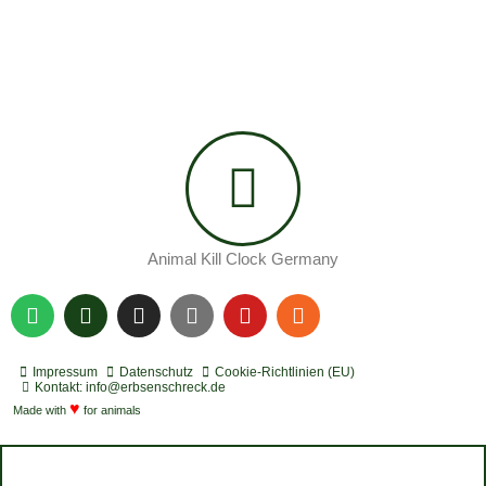
Animal Kill Clock Germany
S
P
I
Y
Y
R
p
o
n
o
o
s
o
d
s
u
u
s
t
c
t
t
t
Impressum
Datenschutz
Cookie-Richtlinien (EU)
i
a
a
u
u
Kontakt: info@erbsenschreck.de
f
♥
s
g
b
b
Made with
for animals
y
t
r
e
e
a
m