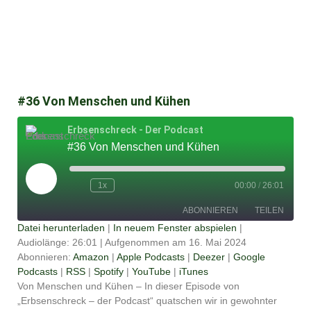
#36 Von Menschen und Kühen
Erbsenschreck - Der Podcast
#36 Von Menschen und Kühen
Play
Episode
1x
00:00
/
26:01
ABONNIEREN
TEILEN
Datei herunterladen
|
In neuem Fenster abspielen
|
Audiolänge: 26:01
|
Aufgenommen am 16. Mai 2024
TEILEN
Amazon
Apple Podcasts
Abonnieren:
Amazon
|
Apple Podcasts
|
Deezer
|
Google
Podcasts
|
RSS
|
Spotify
|
YouTube
|
iTunes
Deezer
Google Podcasts
LINK
Von Menschen und Kühen – In dieser Episode von
RSS
Spotify
„Erbsenschreck – der Podcast“ quatschen wir in gewohnter
EMBED