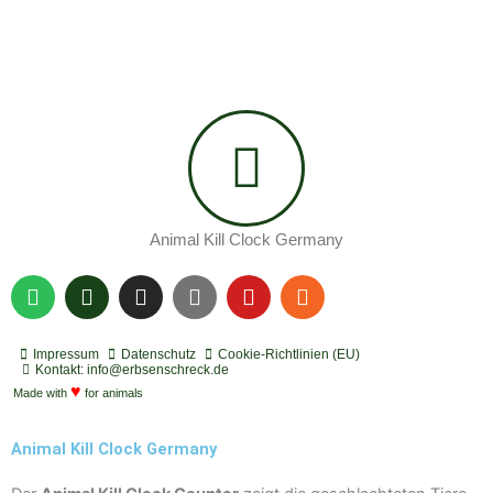
Animal Kill Clock Germany
S
P
I
Y
Y
R
p
o
n
o
o
s
o
d
s
u
u
s
t
c
t
t
t
Impressum
Datenschutz
Cookie-Richtlinien (EU)
i
a
a
u
u
Kontakt: info@erbsenschreck.de
f
♥
s
g
b
b
Made with
for animals
y
t
r
e
e
a
Animal Kill Clock Germany
m