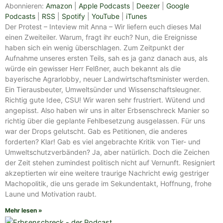
TEILEN
Amazon
Apple Podcasts
Abonnieren:
Amazon
|
Apple Podcasts
|
Deezer
|
Google
Podcasts
|
RSS
|
Spotify
|
YouTube
|
iTunes
Deezer
Google Podcasts
LINK
Der Protest – Inteview mit Anna – Wir liefern euch dieses Mal
RSS
Spotify
einen Zweiteiler. Warum, fragt ihr euch? Nun, die Ereignisse
EMBED
YouTube
iTunes
haben sich ein wenig überschlagen. Zum Zeitpunkt der
Aufnahme unseres ersten Teils, sah es ja ganz danach aus, als
RSS FEED
würde ein gewisser Herr Felßner, auch bekannt als die
bayerische Agrarlobby, neuer Landwirtschaftsminister werden.
Ein Tierausbeuter, Umweltsünder und Wissenschaftsleugner.
Richtig gute Idee, CSU! Wir waren sehr frustriert. Wütend und
angepisst. Also haben wir uns in alter Erbsenschreck Manier so
richtig über die geplante Fehlbesetzung ausgelassen. Für uns
war der Drops gelutscht. Gab es Petitionen, die anderes
forderten? Klar! Gab es viel angebrachte Kritik von Tier- und
Umweltschutzverbänden? Ja, aber natürlich. Doch die Zeichen
der Zeit stehen zumindest politisch nicht auf Vernunft. Resigniert
akzeptierten wir eine weitere traurige Nachricht ewig gestriger
Machopolitik, die uns gerade im Sekundentakt, Hoffnung, frohe
Laune und Motivation raubt.
Mehr lesen »