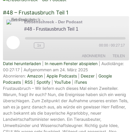
#48 – Frustausbruch Teil 1
Erbsenschreck - Der Podcast
#48 - Frustausbruch Teil 1
Play
Episode
1x
00:00
/
00:27:17
ABONNIEREN
TEILEN
Datei herunterladen
|
In neuem Fenster abspielen
|
Audiolänge:
00:27:17
|
Aufgenommen am 24. März 2025
TEILEN
Amazon
Apple Podcasts
Abonnieren:
Amazon
|
Apple Podcasts
|
Deezer
|
Google
Podcasts
|
RSS
|
Spotify
|
YouTube
|
iTunes
Deezer
Google Podcasts
LINK
Frustausbruch – Wir liefern euch dieses Mal einen Zweiteiler.
RSS
Spotify
Warum, fragt ihr euch? Nun, die Ereignisse haben sich ein wenig
EMBED
YouTube
iTunes
überschlagen. Zum Zeitpunkt der Aufnahme unseres ersten Teils,
sah es ja ganz danach aus, als würde ein gewisser Herr Felßner,
RSS FEED
auch bekannt als die bayerische Agrarlobby, neuer
Landwirtschaftsminister werden. Ein Tierausbeuter,
Umweltsünder und Wissenschaftsleugner. Richtig gute Idee,
CSU! Wir waren sehr frustriert. Wütend und angepisst. Also