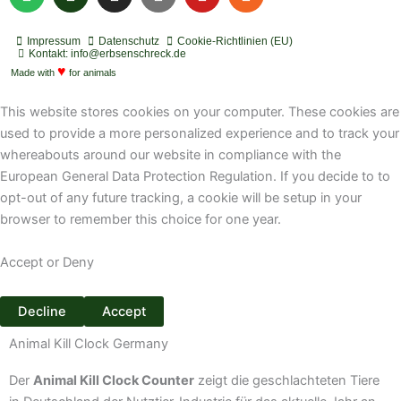
p
o
n
o
o
s
o
d
s
u
u
s
t
c
t
t
t
Impressum
Datenschutz
Cookie-Richtlinien (EU)
i
a
a
u
u
Kontakt: info@erbsenschreck.de
f
♥
s
g
b
b
Made with
for animals
y
t
r
e
e
a
This website stores cookies on your computer. These cookies are
m
used to provide a more personalized experience and to track your
whereabouts around our website in compliance with the
European General Data Protection Regulation. If you decide to to
opt-out of any future tracking, a cookie will be setup in your
browser to remember this choice for one year.
Accept or Deny
Decline
Accept
Animal Kill Clock Germany
Der
Animal Kill Clock Counter
zeigt die geschlachteten Tiere