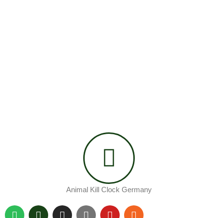
Animal Kill Clock Germany
S
P
I
Y
Y
R