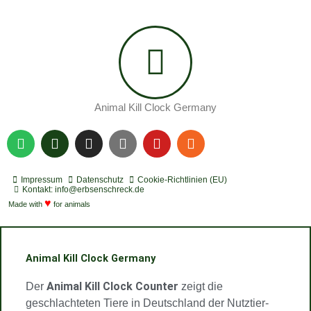
Animal Kill Clock Germany
S
P
I
Y
Y
R
p
o
n
o
o
s
o
d
s
u
u
s
t
c
t
t
t
Impressum
Datenschutz
Cookie-Richtlinien (EU)
i
a
a
u
u
Kontakt: info@erbsenschreck.de
f
♥
s
g
b
b
Made with
for animals
y
t
r
e
e
a
m
Animal Kill Clock Germany
Animal Kill Clock Counter
Der
zeigt die
geschlachteten Tiere in Deutschland der Nutztier-