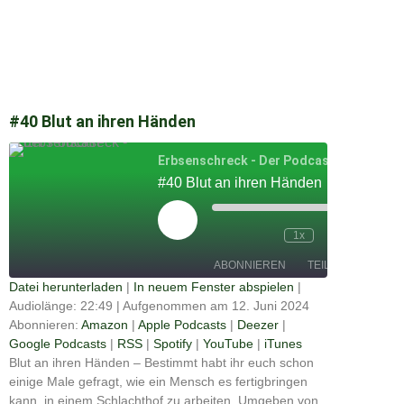
#40 Blut an ihren Händen
Erbsenschreck - Der Podcast
#40 Blut an ihren Händen
Play
Episode
00:00
1x
/
22:49
ABONNIEREN
TEILEN
Datei herunterladen
|
In neuem Fenster abspielen
|
Audiolänge: 22:49
|
Aufgenommen am 12. Juni 2024
Apple
TEILEN
Amazon
Deezer
Podcasts
Abonnieren:
Amazon
|
Apple Podcasts
|
Deezer
|
Google
Google Podcasts
|
RSS
|
Spotify
|
YouTube
|
iTunes
RSS
Spotify
Podcasts
LINK
Blut an ihren Händen – Bestimmt habt ihr euch schon
YouTube
iTunes
einige Male gefragt, wie ein Mensch es fertigbringen
EMBED
kann, in einem Schlachthof zu arbeiten. Umgeben von