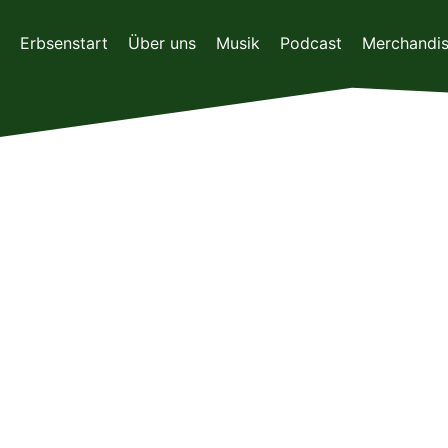
Zum
Inhalt
Erbsenstart
Über uns
Musik
Podcast
Merchandi
springen