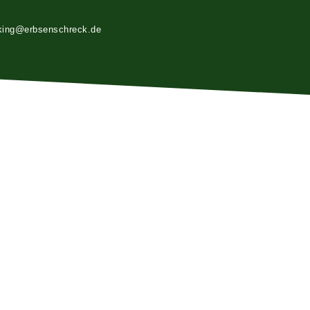
king@erbsenschreck.de