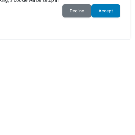
ing, a cookie will be setup in
Decline
Accept
ahr an. Die Zahlen richten sich
wie viele Tiere in Deutschland
ötet. 80% der Ackerflächen
r. Nur mit einer wirklich
lkerung kompensieren.