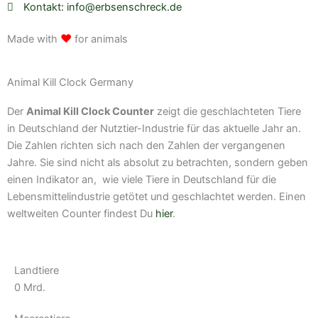
Kontakt: info@erbsenschreck.de
f
s
g
b
b
y
t
r
e
e
♥
Made with
for animals
a
m
Animal Kill Clock Germany
Der
Animal Kill Clock Counter
zeigt die geschlachteten Tiere
in Deutschland der Nutztier-Industrie für das aktuelle Jahr an.
Die Zahlen richten sich nach den Zahlen der vergangenen
Jahre. Sie sind nicht als absolut zu betrachten, sondern geben
einen Indikator an, wie viele Tiere in Deutschland für die
Lebensmittelindustrie getötet und geschlachtet werden. Einen
weltweiten Counter findest Du
hier
.
Landtiere
0
Mrd.