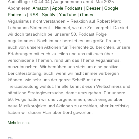
Audiolänge: 00:44:04
|
Aufgenommen am 4. Mai 2025
TEILEN
Amazon
Apple Podcasts
Abonnieren:
Amazon
|
Apple Podcasts
|
Deezer
|
Google
Podcasts
|
RSS
|
Spotify
|
YouTube
|
iTunes
Deezer
Google Podcasts
LINK
Veganismus nicht verstanden – Reaktion auf Robert Marc
RSS
Spotify
Lehmanns Statement – Himmel, wie die Zeit vergeht. Da sind
EMBED
YouTube
iTunes
wir doch tatsächlich bei unserer 50. Podcast Folge
angekommen. Noch immer bereitet es uns große Freude,
RSS FEED
euch von unseren Aktionen für Tierrechte zu berichten, unsere
Erfahrungen mit euch zu teilen und uns mit euch über
verschiedene Themen, rund um das Thema Veganismus,
auszutauschen. Wir bemühen uns stets um eine positive
Berichterstattung, auch, wenn wir nicht immer verbergen
können, wie sehr uns der ganze Scheiß mit der
Tierausbeutung wehtut. Ihr alle kennt diesen Weltschmerz und
sämtliche Strategieversuche, damit umzugehen. Für unsere
50. Folge hatten wir uns vorgenommen, euch einiges über
neue Musikprojekte und Aktionen zu erzählen, aber kurzfristig
haben wir diesen Plan über Bord geworfen.
Mehr lesen »