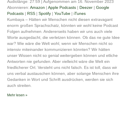
Audiolänge: 27:59
|
Aufgenommen am 16. November 2023
TEILEN
Amazon
Apple Podcasts
Abonnieren:
Amazon
|
Apple Podcasts
|
Deezer
|
Google
Podcasts
|
RSS
|
Spotify
|
YouTube
|
iTunes
Deezer
Google Podcasts
LINK
Kumbaya – Hätten wir Menschen nicht diesen extravagant
RSS
Spotify
enorm großen Sprachschatz, könnten wir wohl keine Podcast
EMBED
YouTube
iTunes
Folgen aufnehmen. Andererseits haben wir uns auch viele
Worte ausgedacht, die verletzen können. Ob das ne gute Idee
RSS FEED
war? Wie wäre die Welt wohl, wenn wir Menschen nicht so
intensiv miteinander kommunizieren könnten? Wir hätten
unser Wissen nicht so genial weitergeben können und etliche
Antworten nie gefunden. Aber vielleicht wäre die Welt ein
friedlicherer Ort. Versteht uns nicht falsch. Es ist toll, dass wir
uns verbal austauschen können, aber solange Menschen ihre
Gedanken in Wort und Schrift ausdrücken, werden sie sich
auch streiten.
Mehr lesen »