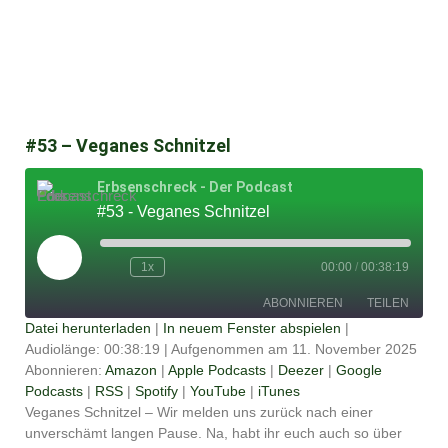
#53 – Veganes Schnitzel
Erbsenschreck - Der Podcast
#53 - Veganes Schnitzel
Play
Episode
1x
00:00
/
00:38:19
ABONNIEREN
TEILEN
Datei herunterladen
|
In neuem Fenster abspielen
|
Audiolänge: 00:38:19
|
Aufgenommen am 11. November 2025
TEILEN
Amazon
Apple Podcasts
Abonnieren:
Amazon
|
Apple Podcasts
|
Deezer
|
Google
Podcasts
|
RSS
|
Spotify
|
YouTube
|
iTunes
Deezer
Google Podcasts
LINK
Veganes Schnitzel – Wir melden uns zurück nach einer
RSS
Spotify
unverschämt langen Pause. Na, habt ihr euch auch so über
EMBED