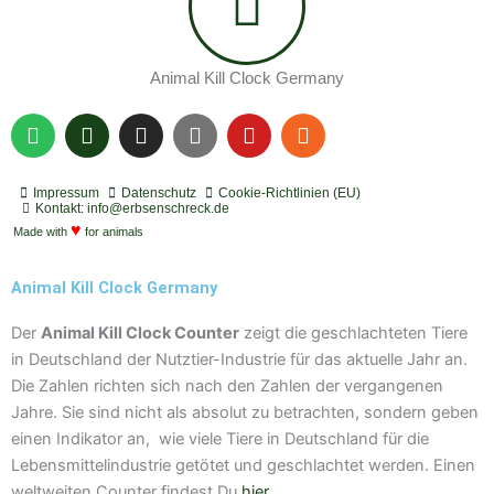
Animal Kill Clock Germany
S
P
I
Y
Y
R
p
o
n
o
o
s
o
d
s
u
u
s
t
c
t
t
t
Impressum
Datenschutz
Cookie-Richtlinien (EU)
i
a
a
u
u
Kontakt: info@erbsenschreck.de
f
♥
s
g
b
b
Made with
for animals
y
t
r
e
e
a
Animal Kill Clock Germany
m
Der
Animal Kill Clock Counter
zeigt die geschlachteten Tiere
in Deutschland der Nutztier-Industrie für das aktuelle Jahr an.
Die Zahlen richten sich nach den Zahlen der vergangenen
Jahre. Sie sind nicht als absolut zu betrachten, sondern geben
einen Indikator an, wie viele Tiere in Deutschland für die
Lebensmittelindustrie getötet und geschlachtet werden. Einen
weltweiten Counter findest Du
hier
.