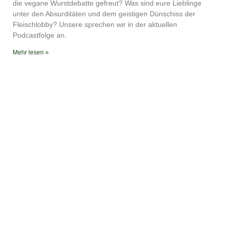
YouTube
iTunes
die vegane Wurstdebatte gefreut? Was sind eure Lieblinge
unter den Absurditäten und dem geistigen Dünschiss der
RSS FEED
Fleischlobby? Unsere sprechen wir in der aktuellen
Podcastfolge an.
Mehr lesen »