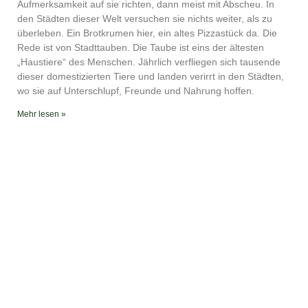
YouTube
iTunes
Aufmerksamkeit auf sie richten, dann meist mit Abscheu. In
den Städten dieser Welt versuchen sie nichts weiter, als zu
RSS FEED
überleben. Ein Brotkrumen hier, ein altes Pizzastück da. Die
Rede ist von Stadttauben. Die Taube ist eins der ältesten
„Haustiere“ des Menschen. Jährlich verfliegen sich tausende
dieser domestizierten Tiere und landen verirrt in den Städten,
wo sie auf Unterschlupf, Freunde und Nahrung hoffen.
Mehr lesen »