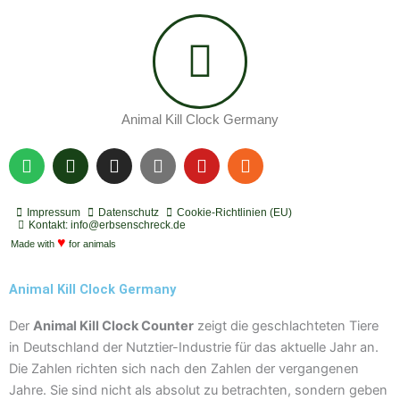
Animal Kill Clock Germany
S
P
I
Y
Y
R
p
o
n
o
o
s
o
d
s
u
u
s
t
c
t
t
t
Impressum
Datenschutz
Cookie-Richtlinien (EU)
i
a
a
u
u
Kontakt: info@erbsenschreck.de
f
♥
s
g
b
b
Made with
for animals
y
t
r
e
e
a
Animal Kill Clock Germany
m
Der
Animal Kill Clock Counter
zeigt die geschlachteten Tiere
in Deutschland der Nutztier-Industrie für das aktuelle Jahr an.
Die Zahlen richten sich nach den Zahlen der vergangenen
Jahre. Sie sind nicht als absolut zu betrachten, sondern geben