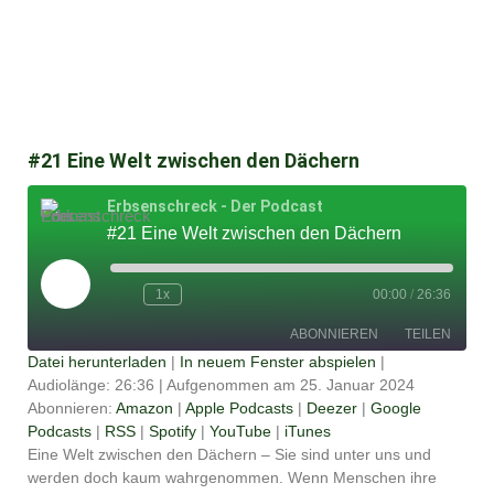
#21 Eine Welt zwischen den Dächern
Erbsenschreck - Der Podcast
#21 Eine Welt zwischen den Dächern
Play
Episode
1x
00:00
/
26:36
ABONNIEREN
TEILEN
Datei herunterladen
|
In neuem Fenster abspielen
|
Audiolänge: 26:36
|
Aufgenommen am 25. Januar 2024
TEILEN
Amazon
Apple Podcasts
Abonnieren:
Amazon
|
Apple Podcasts
|
Deezer
|
Google
Podcasts
|
RSS
|
Spotify
|
YouTube
|
iTunes
Deezer
Google Podcasts
LINK
Eine Welt zwischen den Dächern – Sie sind unter uns und
RSS
Spotify
werden doch kaum wahrgenommen. Wenn Menschen ihre
EMBED