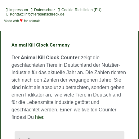
o
d
s
u
u
s
t
c
t
t
t
Impressum
Datenschutz
Cookie-Richtlinien (EU)
i
a
a
u
u
Kontakt: info@erbsenschreck.de
f
♥
s
g
b
b
Made with
for animals
y
t
r
e
e
a
m
Animal Kill Clock Germany
Animal Kill Clock Counter
Der
zeigt die
geschlachteten Tiere in Deutschland der Nutztier-
Industrie für das aktuelle Jahr an. Die Zahlen richten
sich nach den Zahlen der vergangenen Jahre. Sie
sind nicht als absolut zu betrachten, sondern geben
einen Indikator an, wie viele Tiere in Deutschland
für die Lebensmittelindustrie getötet und
geschlachtet werden. Einen weltweiten Counter
findest Du
hier
.