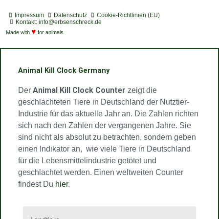
o
d
s
u
u
s
t
c
t
t
t
Impressum
Datenschutz
Cookie-Richtlinien (EU)
i
a
a
u
u
Kontakt: info@erbsenschreck.de
f
♥
s
g
b
b
Made with
for animals
y
t
r
e
e
a
m
Animal Kill Clock Germany
Animal Kill Clock Counter
Der
zeigt die
geschlachteten Tiere in Deutschland der Nutztier-
Industrie für das aktuelle Jahr an. Die Zahlen richten
sich nach den Zahlen der vergangenen Jahre. Sie
sind nicht als absolut zu betrachten, sondern geben
einen Indikator an, wie viele Tiere in Deutschland
für die Lebensmittelindustrie getötet und
geschlachtet werden. Einen weltweiten Counter
findest Du
hier
.