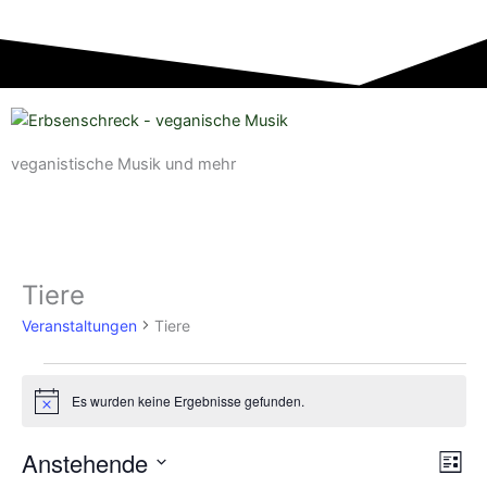
veganistische Musik und mehr
Tiere
Veranstaltungen
Veranstaltungen
Tiere
Es wurden keine Ergebnisse gefunden.
Hinweis
Anstehende
Ansich
Vera
Liste
Naviga
Ansi