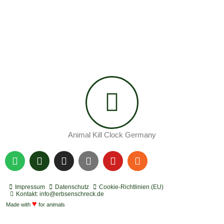
Animal Kill Clock Germany
S
P
I
Y
Y
R
p
o
n
o
o
s
o
d
s
u
u
s
t
c
t
t
t
Impressum
Datenschutz
Cookie-Richtlinien (EU)
i
a
a
u
u
Kontakt: info@erbsenschreck.de
f
♥
s
g
b
b
Made with
for animals
y
t
r
e
e