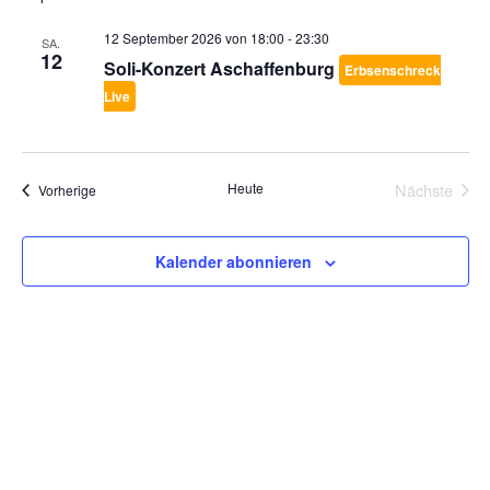
12 September 2026 von 18:00
-
23:30
SA.
12
Soli-Konzert Aschaffenburg
Erbsenschreck
Live
Heute
Nächste
Veranstaltungen
Vorherige
Veransta
Kalender abonnieren