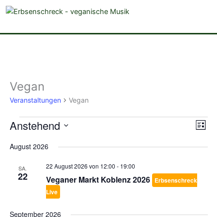
veganistische Musik und mehr
Vegan
Veranstaltungen
Veranstaltungen
Vegan
Anstehend
Ansich
Vera
Liste
Naviga
Ansi
Datum
August 2026
Navi
wählen.
22 August 2026 von 12:00
-
19:00
SA.
22
Veganer Markt Koblenz 2026
Erbsenschreck
Live
September 2026