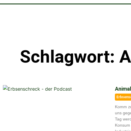
Schlagwort: A
Animal
Erbsens
Komm zu
uns geg
Tag werd
Konsum 