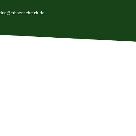
king@erbsenschreck.de