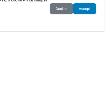
ing, a cookie will be setup in
Decline
Accept
ahr an. Die Zahlen richten sich
wie viele Tiere in Deutschland
ötet. 80% der Ackerflächen
r. Nur mit einer wirklich
lkerung kompensieren.