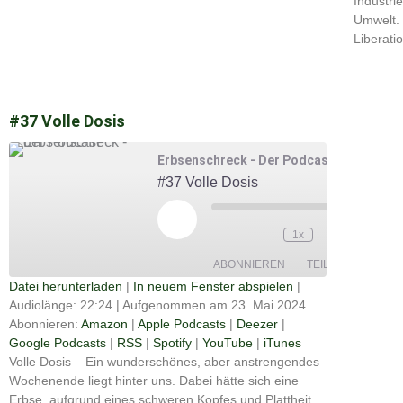
Industri
Umwelt. 
Liberati
#37 Volle Dosis
Erbsenschreck - Der Podcast
#37 Volle Dosis
Play
Episode
00:00
1x
/
22:24
ABONNIEREN
TEILEN
Datei herunterladen
|
In neuem Fenster abspielen
|
Audiolänge: 22:24
|
Aufgenommen am 23. Mai 2024
Apple
TEILEN
Amazon
Deezer
Podcasts
Abonnieren:
Amazon
|
Apple Podcasts
|
Deezer
|
Google
Google Podcasts
|
RSS
|
Spotify
|
YouTube
|
iTunes
RSS
Spotify
Podcasts
LINK
Volle Dosis – Ein wunderschönes, aber anstrengendes
YouTube
iTunes
Wochenende liegt hinter uns. Dabei hätte sich eine
EMBED
Erbse, aufgrund eines schweren Kopfes und Plattheit,