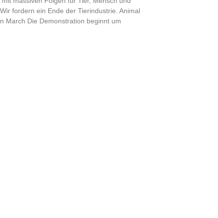
e mit massiven Folgen für Tier, Mensch und
Wir fordern ein Ende der Tierindustrie. Animal
on March Die Demonstration beginnt um