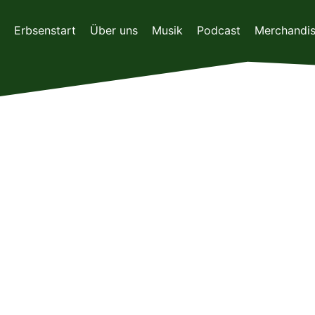
Zum
Inhalt
Erbsenstart
Über uns
Musik
Podcast
Merchandi
springen