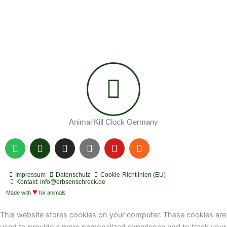
Animal Kill Clock Germany
S
P
I
Y
Y
R
p
o
n
o
o
s
o
d
s
u
u
s
t
c
t
t
t
Impressum
Datenschutz
Cookie-Richtlinien (EU)
i
a
a
u
u
Kontakt: info@erbsenschreck.de
f
♥
s
g
b
b
Made with
for animals
y
t
r
e
e
a
This website stores cookies on your computer. These cookies are
m