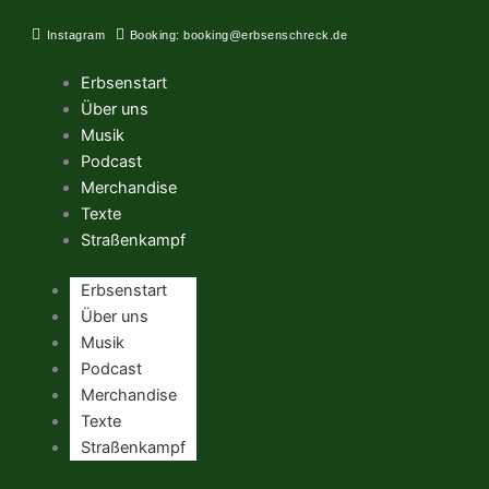
Zum
Inhalt
Instagram
Booking: booking@erbsenschreck.de
springen
Erbsenstart
Über uns
Musik
Podcast
Merchandise
Texte
Straßenkampf
Erbsenstart
Über uns
Musik
Podcast
Merchandise
Texte
Straßenkampf