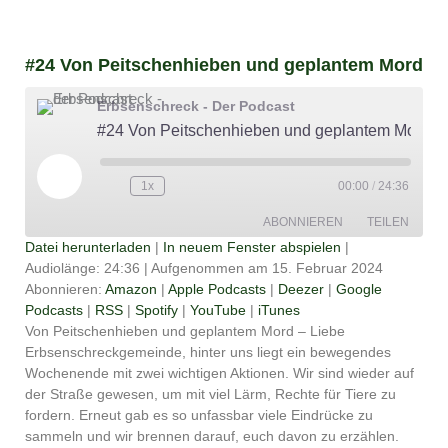
#24 Von Peitschenhieben und geplantem Mord
Erbsenschreck - Der Podcast
#24 Von Peitschenhieben und geplantem Mord
Play
Episode
1x
00:00
/
24:36
ABONNIEREN
TEILEN
Datei herunterladen
|
In neuem Fenster abspielen
|
Audiolänge: 24:36
|
Aufgenommen am 15. Februar 2024
TEILEN
Amazon
Apple Podcasts
Abonnieren:
Amazon
|
Apple Podcasts
|
Deezer
|
Google
Podcasts
|
RSS
|
Spotify
|
YouTube
|
iTunes
Deezer
Google Podcasts
LINK
Von Peitschenhieben und geplantem Mord – Liebe
RSS
Spotify
Erbsenschreckgemeinde, hinter uns liegt ein bewegendes
EMBED
YouTube
iTunes
Wochenende mit zwei wichtigen Aktionen. Wir sind wieder auf
der Straße gewesen, um mit viel Lärm, Rechte für Tiere zu
RSS FEED
fordern. Erneut gab es so unfassbar viele Eindrücke zu
sammeln und wir brennen darauf, euch davon zu erzählen.