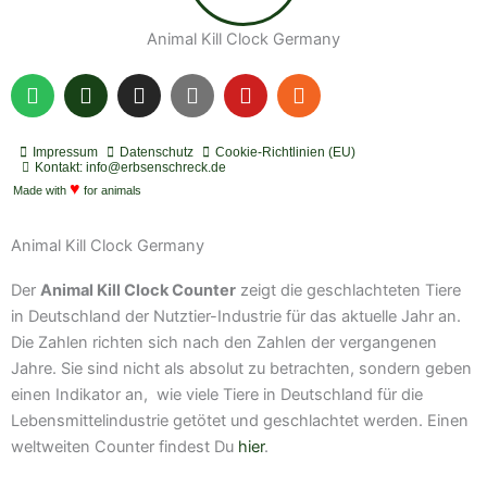
Animal Kill Clock Germany
S
P
I
Y
Y
R
p
o
n
o
o
s
o
d
s
u
u
s
t
c
t
t
t
Impressum
Datenschutz
Cookie-Richtlinien (EU)
i
a
a
u
u
Kontakt: info@erbsenschreck.de
f
♥
s
g
b
b
Made with
for animals
y
t
r
e
e
a
Animal Kill Clock Germany
m
Der
Animal Kill Clock Counter
zeigt die geschlachteten Tiere
in Deutschland der Nutztier-Industrie für das aktuelle Jahr an.
Die Zahlen richten sich nach den Zahlen der vergangenen
Jahre. Sie sind nicht als absolut zu betrachten, sondern geben
einen Indikator an, wie viele Tiere in Deutschland für die
Lebensmittelindustrie getötet und geschlachtet werden. Einen
weltweiten Counter findest Du
hier
.