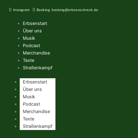
Zum
Inhalt
Instagram
Booking: booking@erbsenschreck.de
springen
Erbsenstart
Über uns
Musik
Podcast
Merchandise
Texte
Straßenkampf
Erbsenstart
Über uns
Musik
Podcast
Merchandise
Texte
Straßenkampf