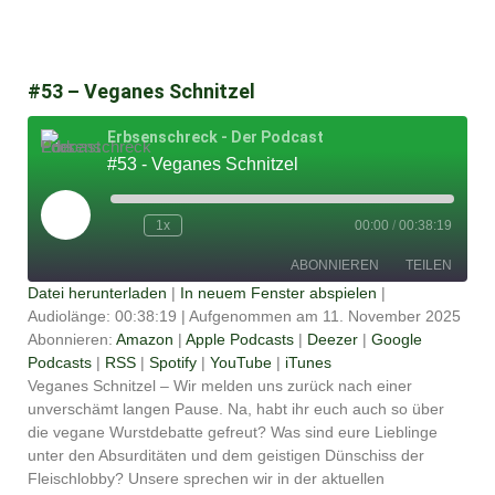
#53 – Veganes Schnitzel
Erbsenschreck - Der Podcast
#53 - Veganes Schnitzel
Play
Episode
1x
00:00
/
00:38:19
ABONNIEREN
TEILEN
Datei herunterladen
|
In neuem Fenster abspielen
|
Audiolänge: 00:38:19
|
Aufgenommen am 11. November 2025
TEILEN
Amazon
Apple Podcasts
Abonnieren:
Amazon
|
Apple Podcasts
|
Deezer
|
Google
Podcasts
|
RSS
|
Spotify
|
YouTube
|
iTunes
Deezer
Google Podcasts
LINK
Veganes Schnitzel – Wir melden uns zurück nach einer
RSS
Spotify
unverschämt langen Pause. Na, habt ihr euch auch so über
EMBED
YouTube
iTunes
die vegane Wurstdebatte gefreut? Was sind eure Lieblinge
unter den Absurditäten und dem geistigen Dünschiss der
RSS FEED
Fleischlobby? Unsere sprechen wir in der aktuellen