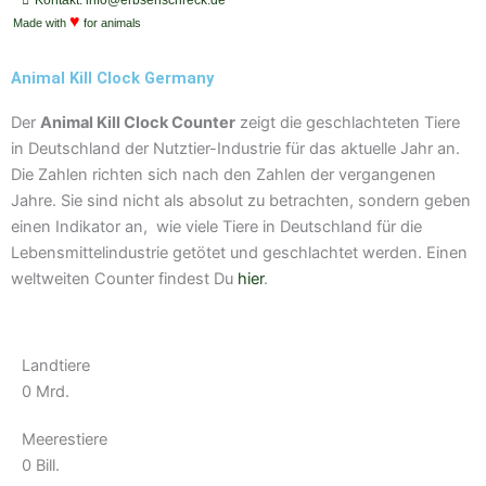
i
a
a
u
u
Kontakt: info@erbsenschreck.de
f
♥
s
g
b
b
Made with
for animals
y
t
r
e
e
a
Animal Kill Clock Germany
m
Der
Animal Kill Clock Counter
zeigt die geschlachteten Tiere
in Deutschland der Nutztier-Industrie für das aktuelle Jahr an.
Die Zahlen richten sich nach den Zahlen der vergangenen
Jahre. Sie sind nicht als absolut zu betrachten, sondern geben
einen Indikator an, wie viele Tiere in Deutschland für die
Lebensmittelindustrie getötet und geschlachtet werden. Einen
weltweiten Counter findest Du
hier
.
Landtiere
0
Mrd.
Meerestiere
0
Bill.