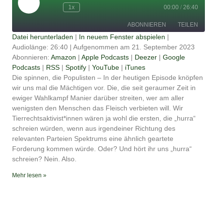
Episode
1x
00:00
/
26:40
ABONNIEREN
TEILEN
Datei herunterladen
|
In neuem Fenster abspielen
|
Audiolänge: 26:40
|
Aufgenommen am 21. September 2023
TEILEN
Amazon
Apple Podcasts
Abonnieren:
Amazon
|
Apple Podcasts
|
Deezer
|
Google
Podcasts
|
RSS
|
Spotify
|
YouTube
|
iTunes
Deezer
Google Podcasts
LINK
Die spinnen, die Populisten – In der heutigen Episode knöpfen
RSS
Spotify
wir uns mal die Mächtigen vor. Die, die seit geraumer Zeit in
EMBED
YouTube
iTunes
ewiger Wahlkampf Manier darüber streiten, wer am aller
wenigsten den Menschen das Fleisch verbieten will. Wir
RSS FEED
Tierrechtsaktivist*innen wären ja wohl die ersten, die „hurra“
schreien würden, wenn aus irgendeiner Richtung des
relevanten Parteien Spektrums eine ähnlich geartete
Forderung kommen würde. Oder? Und hört ihr uns „hurra“
schreien? Nein. Also.
Mehr lesen »