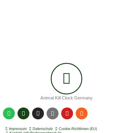
Animal Kill Clock Germany
S
P
I
Y
Y
R
p
o
n
o
o
s
o
d
s
u
u
s
t
c
t
t
t
Impressum
Datenschutz
Cookie-Richtlinien (EU)