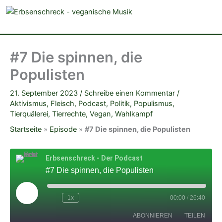
veganistische Musik und mehr
#7 Die spinnen, die
Populisten
21. September 2023
/
Schreibe einen Kommentar
/
Aktivismus
,
Fleisch
,
Podcast
,
Politik
,
Populismus
,
Tierquälerei
,
Tierrechte
,
Vegan
,
Wahlkampf
Startseite
»
Episode
»
#7 Die spinnen, die Populisten
Erbsenschreck - Der Podcast
#7 Die spinnen, die Populisten
Play
Episode
1x
00:00
/
26:40
ABONNIEREN
TEILEN