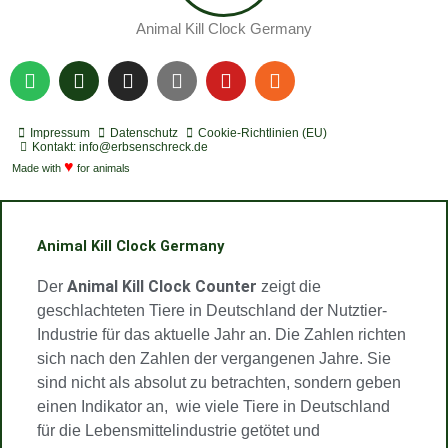
Animal Kill Clock Germany
S
P
I
Y
Y
R
p
o
n
o
o
s
o
d
s
u
u
s
t
c
t
t
t
Impressum
Datenschutz
Cookie-Richtlinien (EU)
i
a
a
u
u
Kontakt: info@erbsenschreck.de
f
♥
s
g
b
b
Made with
for animals
y
t
r
e
e
a
m
Animal Kill Clock Germany
Animal Kill Clock Counter
Der
zeigt die
geschlachteten Tiere in Deutschland der Nutztier-
Industrie für das aktuelle Jahr an. Die Zahlen richten
sich nach den Zahlen der vergangenen Jahre. Sie
sind nicht als absolut zu betrachten, sondern geben
einen Indikator an, wie viele Tiere in Deutschland
für die Lebensmittelindustrie getötet und