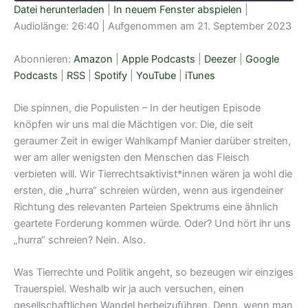
Datei herunterladen
|
In neuem Fenster abspielen
|
Audiolänge: 26:40
|
Aufgenommen am 21. September 2023
TEILEN
Amazon
Apple Podcasts
Deezer
Google Podcasts
Abonnieren:
Amazon
|
Apple Podcasts
|
Deezer
|
Google
LINK
RSS
Spotify
Podcasts
|
RSS
|
Spotify
|
YouTube
|
iTunes
EMBED
YouTube
iTunes
Die spinnen, die Populisten – In der heutigen Episode
RSS FEED
knöpfen wir uns mal die Mächtigen vor. Die, die seit
geraumer Zeit in ewiger Wahlkampf Manier darüber streiten,
wer am aller wenigsten den Menschen das Fleisch
verbieten will. Wir Tierrechtsaktivist*innen wären ja wohl die
ersten, die „hurra“ schreien würden, wenn aus irgendeiner
Richtung des relevanten Parteien Spektrums eine ähnlich
geartete Forderung kommen würde. Oder? Und hört ihr uns
„hurra“ schreien? Nein. Also.
Was Tierrechte und Politik angeht, so bezeugen wir einziges
Trauerspiel. Weshalb wir ja auch versuchen, einen
gesellschaftlichen Wandel herbeizuführen. Denn, wenn man