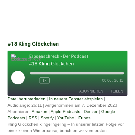
#18 Kling Glöckchen
Erbsenschreck - Der Podcast
#18 Kling Glöckchen
Play
Episode
1x
00:00
/
26:11
ABONNIEREN
TEILEN
Datei herunterladen
|
In neuem Fenster abspielen
|
Audiolänge: 26:11
|
Aufgenommen am 7. Dezember 2023
TEILEN
Amazon
Apple Podcasts
Abonnieren:
Amazon
|
Apple Podcasts
|
Deezer
|
Google
Podcasts
|
RSS
|
Spotify
|
YouTube
|
iTunes
Deezer
Google Podcasts
LINK
Kling Glöckchen klingelingeling – In unserer letzten Folge vor
RSS
Spotify
einer kleinen Winterpause, berichten wir vom ersten
EMBED