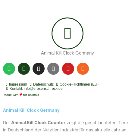
Animal Kill Clock Germany
S
P
I
Y
Y
R
p
o
n
o
o
s
o
d
s
u
u
s
t
c
t
t
t
Impressum
Datenschutz
Cookie-Richtlinien (EU)
i
a
a
u
u
Kontakt: info@erbsenschreck.de
f
♥
s
g
b
b
Made with
for animals
y
t
r
e
e
a
Animal Kill Clock Germany
m
Der
Animal Kill Clock Counter
zeigt die geschlachteten Tiere
in Deutschland der Nutztier-Industrie für das aktuelle Jahr an.