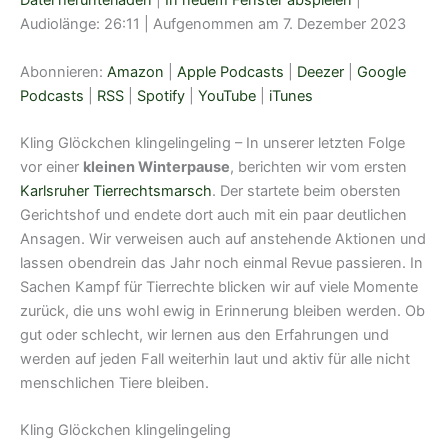
Datei herunterladen
|
In neuem Fenster abspielen
|
Audiolänge: 26:11
|
Aufgenommen am 7. Dezember 2023
TEILEN
Amazon
Apple Podcasts
Deezer
Google Podcasts
Abonnieren:
Amazon
|
Apple Podcasts
|
Deezer
|
Google
LINK
RSS
Spotify
Podcasts
|
RSS
|
Spotify
|
YouTube
|
iTunes
EMBED
YouTube
iTunes
Kling Glöckchen klingelingeling – In unserer letzten Folge
RSS FEED
vor einer
kleinen Winterpause
, berichten wir vom ersten
Karlsruher Tierrechtsmarsch
. Der startete beim obersten
Gerichtshof und endete dort auch mit ein paar deutlichen
Ansagen. Wir verweisen auch auf anstehende Aktionen und
lassen obendrein das Jahr noch einmal Revue passieren. In
Sachen Kampf für Tierrechte blicken wir auf viele Momente
zurück, die uns wohl ewig in Erinnerung bleiben werden. Ob
gut oder schlecht, wir lernen aus den Erfahrungen und
werden auf jeden Fall weiterhin laut und aktiv für alle nicht
menschlichen Tiere bleiben.
Kling Glöckchen klingelingeling