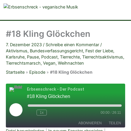
veganistische Musik und mehr
#18 Kling Glöckchen
7. Dezember 2023
/
Schreibe einen Kommentar
/
Aktivismus
,
Bundesverfassungsgericht
,
Fest der Liebe
,
Karlsruhe
,
Pause
,
Podcast
,
Tierrechte
,
Tierrechtsaktivismus
,
Tierrechtsmarsch
,
Vegan
,
Weihnachten
Startseite
»
Episode
»
#18 Kling Glöckchen
Erbsenschreck - Der Podcast
#18 Kling Glöckchen
Play
Episode
1x
00:00
/
26:11
ABONNIEREN
TEILEN