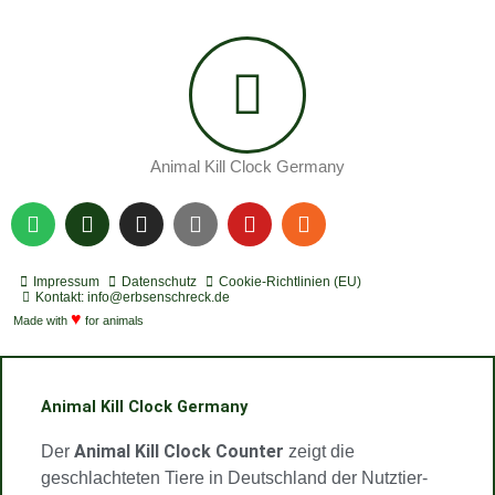
Animal Kill Clock Germany
S
P
I
Y
Y
R
p
o
n
o
o
s
o
d
s
u
u
s
t
c
t
t
t
Impressum
Datenschutz
Cookie-Richtlinien (EU)
i
a
a
u
u
Kontakt: info@erbsenschreck.de
f
♥
s
g
b
b
Made with
for animals
y
t
r
e
e
a
m
Animal Kill Clock Germany
Animal Kill Clock Counter
Der
zeigt die
geschlachteten Tiere in Deutschland der Nutztier-