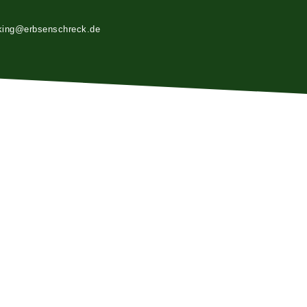
king@erbsenschreck.de