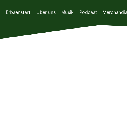
Zum
Inhalt
Erbsenstart
Über uns
Musik
Podcast
Merchandi
springen