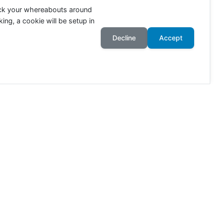
ack your whereabouts around
ing, a cookie will be setup in
Decline
Accept
ahr an. Die Zahlen richten sich
wie viele Tiere in Deutschland
ötet. 80% der Ackerflächen