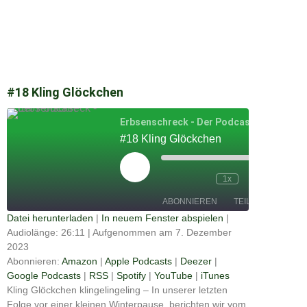
#18 Kling Glöckchen
Erbsenschreck - Der Podcast
#18 Kling Glöckchen
Play
Episode
00:00
1x
/
26:11
ABONNIEREN
TEILEN
Datei herunterladen
|
In neuem Fenster abspielen
|
Audiolänge: 26:11
|
Aufgenommen am 7. Dezember
Apple
TEILEN
Amazon
Deezer
Podcasts
2023
Google
Abonnieren:
Amazon
|
Apple Podcasts
|
Deezer
|
RSS
Spotify
Podcasts
LINK
Google Podcasts
|
RSS
|
Spotify
|
YouTube
|
iTunes
YouTube
iTunes
Kling Glöckchen klingelingeling – In unserer letzten
EMBED
Folge vor einer kleinen Winterpause, berichten wir vom