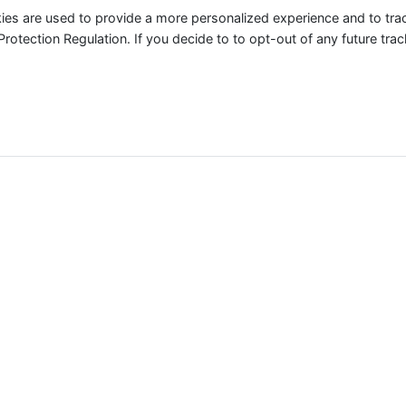
ies are used to provide a more personalized experience and to tr
tection Regulation. If you decide to to opt-out of any future track
ere in Deutschland der Nutztier-Industrie für das aktuelle J
 absolut zu betrachten, sondern geben einen Indikator an, 
erden. Einen weltweiten Counter findest Du
hier
.
Meerestiere
0
Bill.
 100 Billion Meerestiere für die Lebensmittelindustrie get