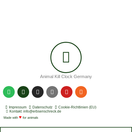
Animal Kill Clock Germany
S
P
I
Y
Y
R
p
o
n
o
o
s
o
d
s
u
u
s
t
c
t
t
t
Impressum
Datenschutz
Cookie-Richtlinien (EU)
i
a
a
u
u
Kontakt: info@erbsenschreck.de
f
♥
s
g
b
b
Made with
for animals
y
t
r
e
e
a