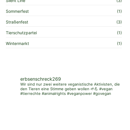
Silent Line
(3)
Sommerfest
(1)
Straßenfest
(3)
Tierschutzpartei
(1)
Wintermarkt
(1)
erbsenschreck269
Wir sind nur zwei weitere veganistische Aktivisten, die
den Tieren eine Stimme geben wollen 🌱💪 #vegan
#tierrechte #animalrights #veganpower #govegan