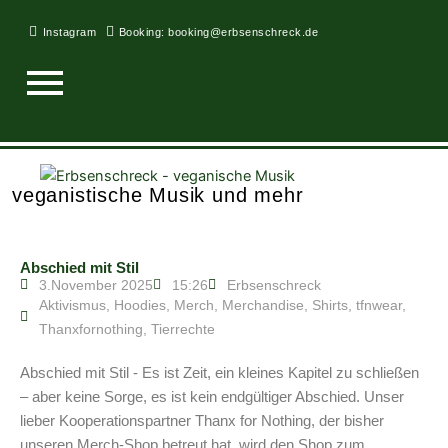
Zum
Inhalt
Instagram
Booking: booking@erbsenschreck.de
springen
veganistische Musik und mehr
Abschied mit Stil
3.November 2025
15:26
Erbsenschreck
Aktivismus
,
Hoodies
,
Merch
,
Merchandise
,
Shirts
,
tfnwear
,
Thanxfornothing
,
Tierrechte
Abschied mit Stil - Es ist Zeit, ein kleines Kapitel zu schließen
– aber keine Sorge, es ist kein endgültiger Abschied. Unser
lieber Kooperationspartner Thanx for Nothing, der bisher
unseren Merch-Shop betreut hat, wird den Shop zum