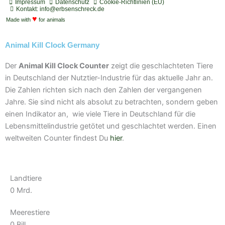
t
c
t
t
t
Impressum
Datenschutz
Cookie-Richtlinien (EU)
i
a
a
u
u
Kontakt: info@erbsenschreck.de
f
♥
s
g
b
b
Made with
for animals
y
t
r
e
e
a
Animal Kill Clock Germany
m
Der
Animal Kill Clock Counter
zeigt die geschlachteten Tiere
in Deutschland der Nutztier-Industrie für das aktuelle Jahr an.
Die Zahlen richten sich nach den Zahlen der vergangenen
Jahre. Sie sind nicht als absolut zu betrachten, sondern geben
einen Indikator an, wie viele Tiere in Deutschland für die
Lebensmittelindustrie getötet und geschlachtet werden. Einen
weltweiten Counter findest Du
hier
.
Landtiere
0
Mrd.
Meerestiere
0
Bill.