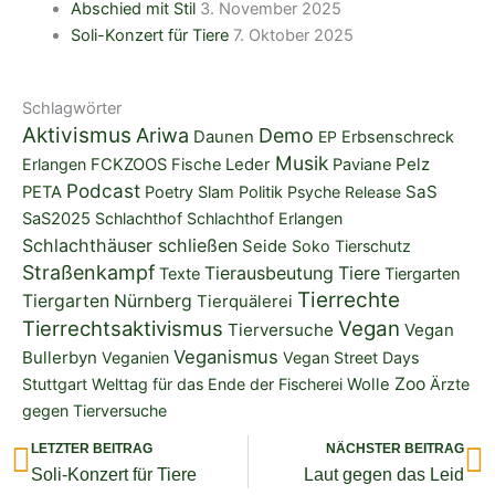
Abschied mit Stil
3. November 2025
Soli-Konzert für Tiere
7. Oktober 2025
Schlagwörter
Aktivismus
Ariwa
Demo
Daunen
EP
Erbsenschreck
Musik
Pelz
Erlangen
FCKZOOS
Fische
Leder
Paviane
Podcast
SaS
PETA
Poetry Slam
Politik
Psyche
Release
SaS2025
Schlachthof
Schlachthof Erlangen
Schlachthäuser schließen
Seide
Soko Tierschutz
Straßenkampf
Tierausbeutung
Tiere
Texte
Tiergarten
Tierrechte
Tiergarten Nürnberg
Tierquälerei
Tierrechtsaktivismus
Vegan
Tierversuche
Vegan
Veganismus
Bullerbyn
Veganien
Vegan Street Days
Zoo
Stuttgart
Welttag für das Ende der Fischerei
Wolle
Ärzte
gegen Tierversuche
Zurück
N
LETZTER BEITRAG
NÄCHSTER BEITRAG
Soli-Konzert für Tiere
Laut gegen das Leid