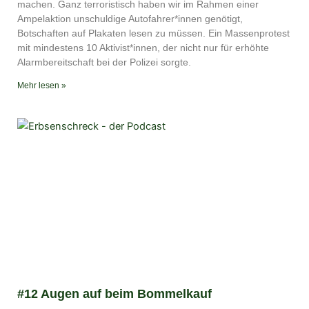
YouTube
iTunes
machen. Ganz terroristisch haben wir im Rahmen einer
Ampelaktion unschuldige Autofahrer*innen genötigt,
RSS FEED
Botschaften auf Plakaten lesen zu müssen. Ein Massenprotest
mit mindestens 10 Aktivist*innen, der nicht nur für erhöhte
Alarmbereitschaft bei der Polizei sorgte.
Mehr lesen »
#12 Augen auf beim Bommelkauf