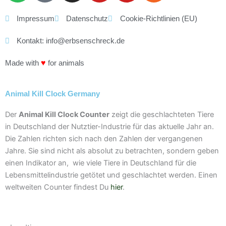
o
d
s
u
u
s
t
c
t
t
t
Impressum
Datenschutz
Cookie-Richtlinien (EU)
i
a
a
u
u
Kontakt: info@erbsenschreck.de
f
s
g
b
b
y
t
r
e
e
♥
Made with
for animals
a
m
Animal Kill Clock Germany
Der
Animal Kill Clock Counter
zeigt die geschlachteten Tiere
in Deutschland der Nutztier-Industrie für das aktuelle Jahr an.
Die Zahlen richten sich nach den Zahlen der vergangenen
Jahre. Sie sind nicht als absolut zu betrachten, sondern geben
einen Indikator an, wie viele Tiere in Deutschland für die
Lebensmittelindustrie getötet und geschlachtet werden. Einen
weltweiten Counter findest Du
hier
.