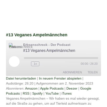
#13 Veganes Ampelmännchen
Erbsenschreck - Der Podcast
#13 Veganes Ampelmännchen
Play
Episode
1x
00:00
/
26:20
ABONNIEREN
TEILEN
Datei herunterladen
|
In neuem Fenster abspielen
|
Audiolänge: 26:20
|
Aufgenommen am 2. November 2023
TEILEN
Amazon
Apple Podcasts
Abonnieren:
Amazon
|
Apple Podcasts
|
Deezer
|
Google
Podcasts
|
RSS
|
Spotify
|
YouTube
|
iTunes
Deezer
Google Podcasts
LINK
Veganes Ampelmännchen – Wir haben es mal wieder gewagt,
RSS
Spotify
auf die Straße zu gehen, um auf Tierleid aufmerksam zu
EMBED