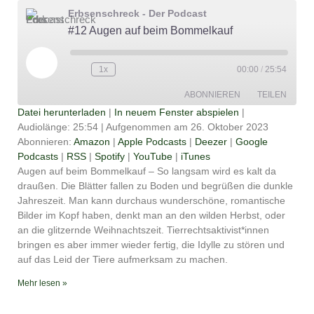
Erbsenschreck - Der Podcast
#12 Augen auf beim Bommelkauf
Play
Episode
1x
00:00
/
25:54
ABONNIEREN
TEILEN
Datei herunterladen
|
In neuem Fenster abspielen
|
Audiolänge: 25:54
|
Aufgenommen am 26. Oktober 2023
TEILEN
Amazon
Apple Podcasts
Abonnieren:
Amazon
|
Apple Podcasts
|
Deezer
|
Google
Podcasts
|
RSS
|
Spotify
|
YouTube
|
iTunes
Deezer
Google Podcasts
LINK
Augen auf beim Bommelkauf – So langsam wird es kalt da
RSS
Spotify
draußen. Die Blätter fallen zu Boden und begrüßen die dunkle
EMBED
YouTube
iTunes
Jahreszeit. Man kann durchaus wunderschöne, romantische
Bilder im Kopf haben, denkt man an den wilden Herbst, oder
RSS FEED
an die glitzernde Weihnachtszeit. Tierrechtsaktivist*innen
bringen es aber immer wieder fertig, die Idylle zu stören und
auf das Leid der Tiere aufmerksam zu machen.
Mehr lesen »