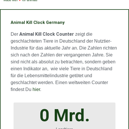
f
s
g
b
b
Made with
for animals
y
t
r
e
e
a
m
Animal Kill Clock Germany
Animal Kill Clock Counter
Der
zeigt die
geschlachteten Tiere in Deutschland der Nutztier-
Industrie für das aktuelle Jahr an. Die Zahlen richten
sich nach den Zahlen der vergangenen Jahre. Sie
sind nicht als absolut zu betrachten, sondern geben
einen Indikator an, wie viele Tiere in Deutschland
für die Lebensmittelindustrie getötet und
geschlachtet werden. Einen weltweiten Counter
findest Du
hier
.
0
 Mrd.