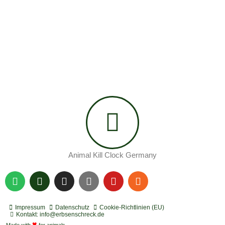
Animal Kill Clock Germany
S
P
I
Y
Y
R
p
o
n
o
o
s
o
d
s
u
u
s
t
c
t
t
t
Impressum
Datenschutz
Cookie-Richtlinien (EU)
i
a
a
u
u
Kontakt: info@erbsenschreck.de
♥