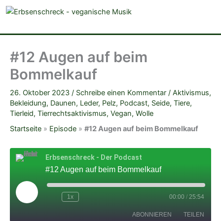
veganistische Musik und mehr
#12 Augen auf beim
Bommelkauf
26. Oktober 2023
/
Schreibe einen Kommentar
/
Aktivismus
,
Bekleidung
,
Daunen
,
Leder
,
Pelz
,
Podcast
,
Seide
,
Tiere
,
Tierleid
,
Tierrechtsaktivismus
,
Vegan
,
Wolle
Startseite
»
Episode
»
#12 Augen auf beim Bommelkauf
Erbsenschreck - Der Podcast
#12 Augen auf beim Bommelkauf
Play
Episode
1x
00:00
/
25:54
ABONNIEREN
TEILEN