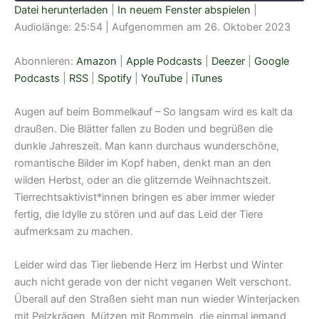
Datei herunterladen
|
In neuem Fenster abspielen
|
Audiolänge: 25:54
|
Aufgenommen am 26. Oktober 2023
TEILEN
Amazon
Apple Podcasts
Deezer
Google Podcasts
Abonnieren:
Amazon
|
Apple Podcasts
|
Deezer
|
Google
LINK
RSS
Spotify
Podcasts
|
RSS
|
Spotify
|
YouTube
|
iTunes
EMBED
YouTube
iTunes
Augen auf beim Bommelkauf – So langsam wird es kalt da
RSS FEED
draußen. Die Blätter fallen zu Boden und begrüßen die
dunkle Jahreszeit. Man kann durchaus wunderschöne,
romantische Bilder im Kopf haben, denkt man an den
wilden Herbst, oder an die glitzernde Weihnachtszeit.
Tierrechtsaktivist*innen bringen es aber immer wieder
fertig, die Idylle zu stören und auf das Leid der Tiere
aufmerksam zu machen.
Leider wird das Tier liebende Herz im Herbst und Winter
auch nicht gerade von der nicht veganen Welt verschont.
Überall auf den Straßen sieht man nun wieder Winterjacken
mit Pelzkrägen, Mützen mit Bommeln, die einmal jemand