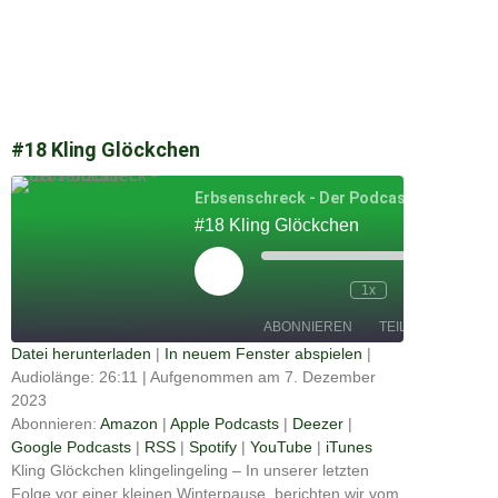
#18 Kling Glöckchen
Erbsenschreck - Der Podcast
#18 Kling Glöckchen
Play
Episode
00:00
1x
/
26:11
ABONNIEREN
TEILEN
Datei herunterladen
|
In neuem Fenster abspielen
|
Audiolänge: 26:11
|
Aufgenommen am 7. Dezember
Apple
TEILEN
Amazon
Deezer
Podcasts
2023
Google
Abonnieren:
Amazon
|
Apple Podcasts
|
Deezer
|
RSS
Spotify
Podcasts
LINK
Google Podcasts
|
RSS
|
Spotify
|
YouTube
|
iTunes
YouTube
iTunes
Kling Glöckchen klingelingeling – In unserer letzten
EMBED
Folge vor einer kleinen Winterpause, berichten wir vom