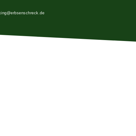
king@erbsenschreck.de