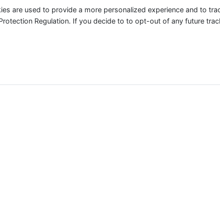
ies are used to provide a more personalized experience and to tr
tection Regulation. If you decide to to opt-out of any future track
ere in Deutschland der Nutztier-Industrie für das aktuelle J
 absolut zu betrachten, sondern geben einen Indikator an, 
erden. Einen weltweiten Counter findest Du
hier
.
Meerestiere
0
Bill.
 100 Billion Meerestiere für die Lebensmittelindustrie get