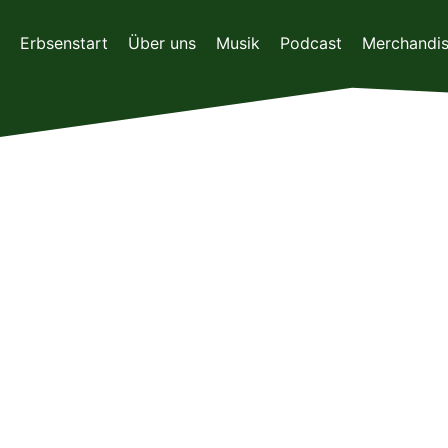
Zum
Inhalt
Erbsenstart
Über uns
Musik
Podcast
Merchandi
springen