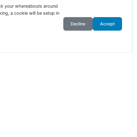
ack your whereabouts around
ing, a cookie will be setup in
Decline
Accept
ahr an. Die Zahlen richten sich
wie viele Tiere in Deutschland
ötet. 80% der Ackerflächen