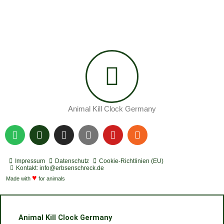
Animal Kill Clock Germany
S
P
I
Y
Y
R
p
o
n
o
o
s
o
d
s
u
u
s
t
c
t
t
t
Impressum
Datenschutz
Cookie-Richtlinien (EU)
i
a
a
u
u
Kontakt: info@erbsenschreck.de
f
♥
s
g
b
b
Made with
for animals
y
t
r
e
e
a
m
Animal Kill Clock Germany