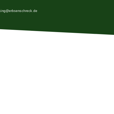
king@erbsenschreck.de