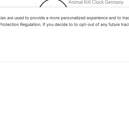
Animal Kill Clock Germany
ies are used to provide a more personalized experience and to tr
tection Regulation. If you decide to to opt-out of any future track
ere in Deutschland der Nutztier-Industrie für das aktuelle J
 absolut zu betrachten, sondern geben einen Indikator an, 
erden. Einen weltweiten Counter findest Du
hier
.
Meerestiere
0
Bill.