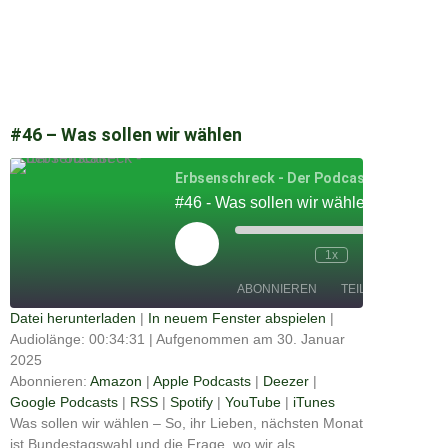
#46 – Was sollen wir wählen
Erbsenschreck - Der Podcast
#46 - Was sollen wir wählen
Play
Episode
00:00
/
1x
00:34:31
ABONNIEREN
TEILEN
Datei herunterladen
|
In neuem Fenster abspielen
|
Audiolänge: 00:34:31
|
Aufgenommen am 30. Januar
Apple
TEILEN
Amazon
Deezer
Podcasts
2025
Google
Abonnieren:
Amazon
|
Apple Podcasts
|
Deezer
|
RSS
Spotify
Podcasts
LINK
Google Podcasts
|
RSS
|
Spotify
|
YouTube
|
iTunes
YouTube
iTunes
Was sollen wir wählen – So, ihr Lieben, nächsten Monat
EMBED
ist Bundestagswahl und die Frage, wo wir als