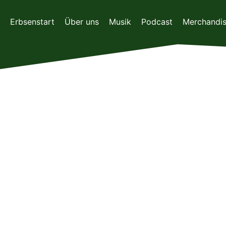
Zum
Inhalt
Erbsenstart
Über uns
Musik
Podcast
Merchandi
springen