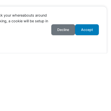
ack your whereabouts around
ing, a cookie will be setup in
Decline
Accept
ahr an. Die Zahlen richten sich
wie viele Tiere in Deutschland