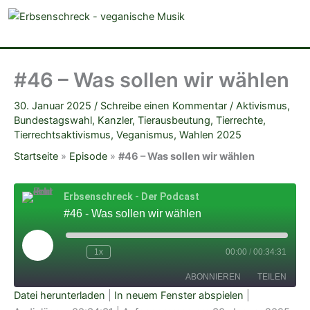
veganistische Musik und mehr
#46 – Was sollen wir wählen
30. Januar 2025
/
Schreibe einen Kommentar
/
Aktivismus
,
Bundestagswahl
,
Kanzler
,
Tierausbeutung
,
Tierrechte
,
Tierrechtsaktivismus
,
Veganismus
,
Wahlen 2025
Startseite
»
Episode
»
#46 – Was sollen wir wählen
Erbsenschreck - Der Podcast
#46 - Was sollen wir wählen
Play
Episode
1x
00:00
/
00:34:31
ABONNIEREN
TEILEN
Datei herunterladen
|
In neuem Fenster abspielen
|