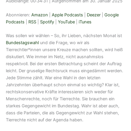
Audiolänge: 00:34:31
|
Aufgenommen am 30. Januar 2025
TEILEN
Amazon
Apple Podcasts
Deezer
Google Podcasts
Abonnieren:
Amazon
|
Apple Podcasts
|
Deezer
|
Google
LINK
RSS
Spotify
Podcasts
|
RSS
|
Spotify
|
YouTube
|
iTunes
EMBED
YouTube
iTunes
Was sollen wir wählen – So, ihr Lieben, nächsten Monat ist
RSS FEED
Bundestagswahl
und die Frage, wo wir als
Tierrechtler*innen unsere Kreuze machen sollten, wird heiß
diskutiert. Wie immer im Netz, nicht ausnahmslos
respektvoll. Bei der ersten Betrachtung scheint der Auftrag
leicht. Der gruselige Rechtsruck muss eingedämmt werden.
Jede Stimme zählt. War eine Wahl in den letzten
Jahrzehnten überhaupt schon einmal so wichtig? Klar ist,
rechtskonservative Kräfte interessieren sich weder für
Menschenrechte, noch für Tierrechte. Sie brauchen ein
starkes Gegengewicht im Bundestag. Wahr ist aber auch,
dass die Parteien, die als Gegengewicht zur Wahl stehen,
Tierrechte nicht auf der Agenda haben.