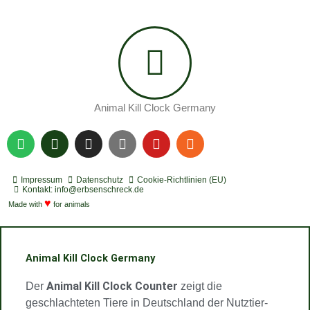
Animal Kill Clock Germany
S
P
I
Y
Y
R
p
o
n
o
o
s
o
d
s
u
u
s
t
c
t
t
t
Impressum
Datenschutz
Cookie-Richtlinien (EU)
i
a
a
u
u
Kontakt: info@erbsenschreck.de
f
♥
s
g
b
b
Made with
for animals
y
t
r
e
e
a
m
Animal Kill Clock Germany
Animal Kill Clock Counter
Der
zeigt die
geschlachteten Tiere in Deutschland der Nutztier-