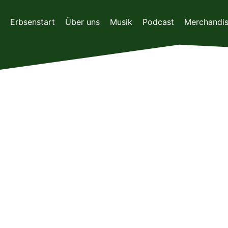
Zum
Inhalt
Erbsenstart
Über uns
Musik
Podcast
Merchandi
springen