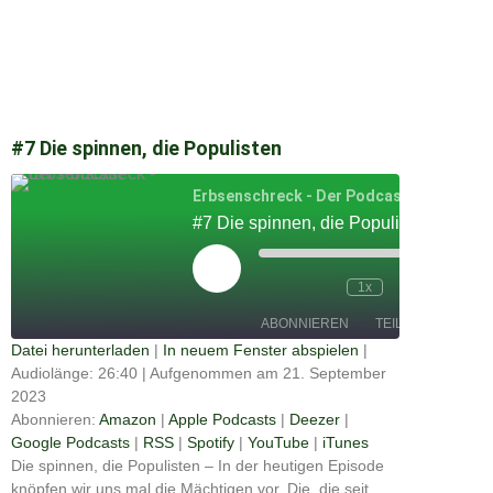
#7 Die spinnen, die Populisten
Erbsenschreck - Der Podcast
#7 Die spinnen, die Populisten
Play
Episode
00:00
1x
/
26:40
ABONNIEREN
TEILEN
Datei herunterladen
|
In neuem Fenster abspielen
|
Audiolänge: 26:40
|
Aufgenommen am 21. September
Apple
TEILEN
Amazon
Deezer
Podcasts
2023
Google
Abonnieren:
Amazon
|
Apple Podcasts
|
Deezer
|
RSS
Spotify
Podcasts
LINK
Google Podcasts
|
RSS
|
Spotify
|
YouTube
|
iTunes
YouTube
iTunes
Die spinnen, die Populisten – In der heutigen Episode
EMBED
knöpfen wir uns mal die Mächtigen vor. Die, die seit