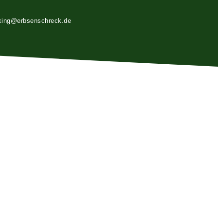
king@erbsenschreck.de