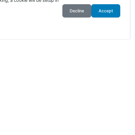
ing, a cookie will be setup in
Decline
Accept
ahr an. Die Zahlen richten sich
wie viele Tiere in Deutschland
ötet. 80% der Ackerflächen
r. Nur mit einer wirklich
lkerung kompensieren.